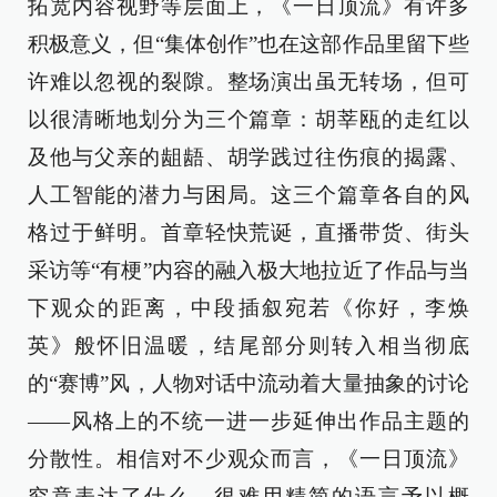
拓宽内容视野等层面上，《一日顶流》有许多
积极意义，但“集体创作”也在这部作品里留下些
许难以忽视的裂隙。整场演出虽无转场，但可
以很清晰地划分为三个篇章：胡莘瓯的走红以
及他与父亲的龃龉、胡学践过往伤痕的揭露、
人工智能的潜力与困局。这三个篇章各自的风
格过于鲜明。首章轻快荒诞，直播带货、街头
采访等“有梗”内容的融入极大地拉近了作品与当
下观众的距离，中段插叙宛若《你好，李焕
英》般怀旧温暖，结尾部分则转入相当彻底
的“赛博”风，人物对话中流动着大量抽象的讨论
——风格上的不统一进一步延伸出作品主题的
分散性。相信对不少观众而言，《一日顶流》
究竟表达了什么，很难用精简的语言予以概