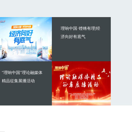
理响中国·铿锵有理|经
济向好有底气
“理响中国”理论融媒体
精品征集展播活动