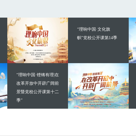
“理响中国·文化旗
帜”党校公开课第14季
“理响中国·铿锵有理|在
改革开放中开辟广阔前
景暨党校公开课第十二
季”