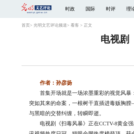
时政
国际
时评
理
首页
>
光明文艺评论频道
>
看客
>
正文
电视剧
作者：孙彦扬
首集开场就是一场浓墨重彩的视觉风暴：1
突如其来的命案，一根树干直插进毒贩胸膛
与黑暗的交替纠缠，转瞬即逝。
电视剧《扫毒风暴》正在CCTV-8黄金强
讯视频热度日冠，猫眼全网热度榜登顶，获