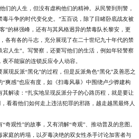
他们的人生，但没有虚构他们的精神。从民警到刑警，
禁毒斗争的时代变化史。”五百说，除了目睹卧底战友被
剑客”的林强峰，还有与其风格迥异的禁毒队长黎安，更
标，各有各的斗志，充分展现了在二十世纪九十年代的禁
跌宕人生”。写警察，还要写他们的生活，例如年轻警察
，夜不能寐的连锁反应令人动容。
现反派“黑化”的过程，但是反派角色“黑化”及善恶之
的“爽感”也应有度，如《扫毒风暴》中围绕卢少骅建构
有其解读：“扎实地呈现反派分子的心路历程，就是要让
用，看着他们如何走上违法犯罪的邪路，越走越黑最终人
奇观性”的故事，又有消解“奇观”、推动普及的意图。
毒家庭的坍塌，以歹毒决绝的双女性杀手讨论加害者与