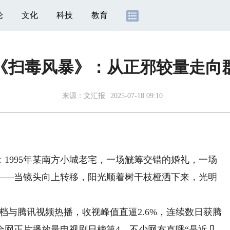
论
文化
科技
教育
《扫毒风暴》：从正邪较量走向
来源：
文汇报
2025-07-18 09:10
995年某南方小城老宅，一场觥筹交错的婚礼，一场
——当镜头向上转移，阳光顺着树干枝桠洒下来，光明
档与腾讯视频热播，收视峰值直逼2.6%，连续数日获腾
全网正片播放量电视剧日榜第4，不少网友直呼“是近几