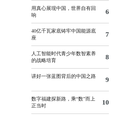
用真心展现中国，世界自有回
6
响
40亿千瓦家底铸牢中国能源底
7
座
人工智能时代青少年数智素养
8
的战略培育
讲好一张蓝图背后的中国之路
9
数字福建探新路，乘“数”而上
10
正当时