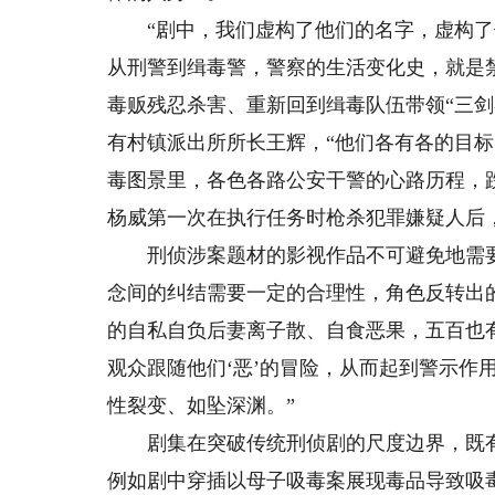
“剧中，我们虚构了他们的名字，虚构了
从刑警到缉毒警，警察的生活变化史，就是
毒贩残忍杀害、重新回到缉毒队伍带领“三
有村镇派出所所长王辉，“他们各有各的目
毒图景里，各色各路公安干警的心路历程，
杨威第一次在执行任务时枪杀犯罪嫌疑人后
刑侦涉案题材的影视作品不可避免地需要展
念间的纠结需要一定的合理性，角色反转出
的自私自负后妻离子散、自食恶果，五百也
观众跟随他们‘恶’的冒险，从而起到警示作
性裂变、如坠深渊。”
剧集在突破传统刑侦剧的尺度边界，既有“
例如剧中穿插以母子吸毒案展现毒品导致吸