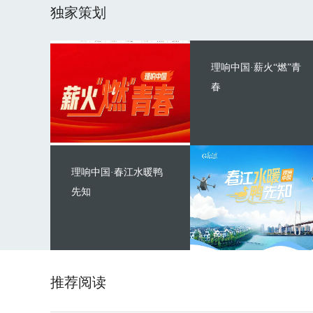
独家策划
理响中国·薪火“燃”青
春
理响中国·春江水暖鸭
先知
推荐阅读