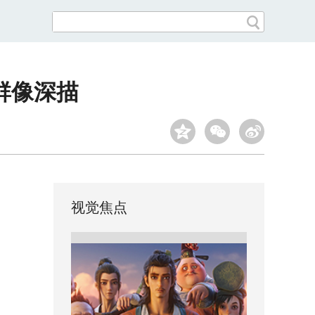
群像深描
视觉焦点