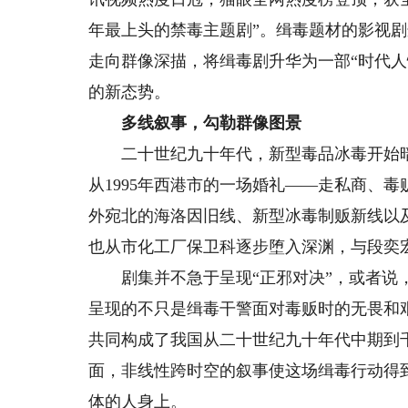
年最上头的禁毒主题剧”。缉毒题材的影视
走向群像深描，将缉毒剧升华为一部“时代
的新态势。
多线叙事，勾勒群像图景
二十世纪九十年代，新型毒品冰毒开始暗
从1995年西港市的一场婚礼——走私商、
外宛北的海洛因旧线、新型冰毒制贩新线以
也从市化工厂保卫科逐步堕入深渊，与段奕
剧集并不急于呈现“正邪对决”，或者说，
呈现的不只是缉毒干警面对毒贩时的无畏和
共同构成了我国从二十世纪九十年代中期到
面，非线性跨时空的叙事使这场缉毒行动得
体的人身上。