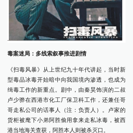
毒案迷局：多线索叙事推进剧情
《扫毒风暴》从上世纪九十年代讲起，当时新
型毒品冰毒开始暗中向我国境内渗透，也成为
缉毒工作的新重点。剧中，由秦昊饰演的二叔
卢少骅在西港市化工厂保卫科工作，还兼任哥
哥走私公司的话事人（注：负责人）。卢家的
货柜被麾下小弟阿胜偷用拿来走私冰毒，被西
港当地海关查获，阿胜本人则被杀灭口。