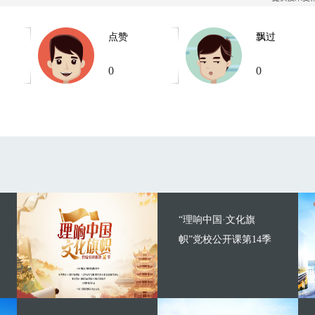
点赞
飘过
0
0
“理响中国·文化旗
帜”党校公开课第14季