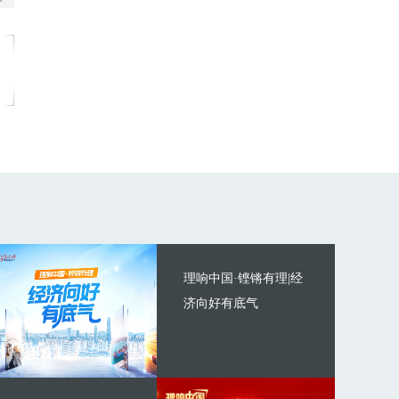
理响中国·铿锵有理|经
济向好有底气