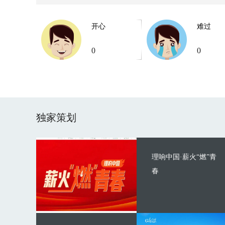
开心
难过
0
0
独家策划
理响中国·薪火“燃”青
春