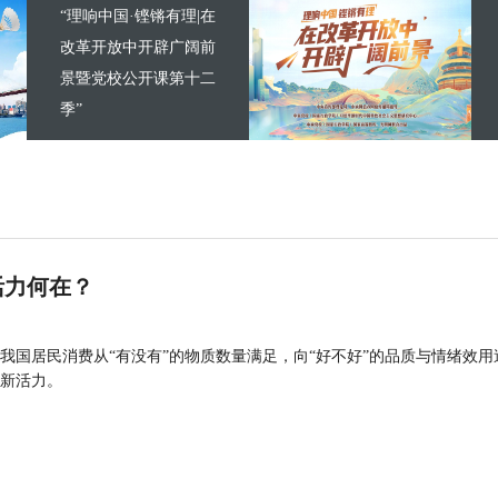
“理响中国·铿锵有理|在
改革开放中开辟广阔前
景暨党校公开课第十二
季”
活力何在？
我国居民消费从“有没有”的物质数量满足，向“好不好”的品质与情绪效用
新活力。