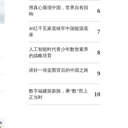
用真心展现中国，世界自有回
6
响
40亿千瓦家底铸牢中国能源底
7
座
人工智能时代青少年数智素养
8
的战略培育
讲好一张蓝图背后的中国之路
9
数字福建探新路，乘“数”而上
10
正当时