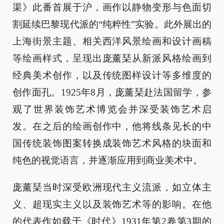
渠》此番首展于沪，画作以静物变形与色面切
割延续巴黎现代派的“纯粹性”实验。此外展出的
上海街景主题、相关西洋风景绘画和设计画稿
等绘画样式，呈现出庞薰琹从新派风格绘画到
经典美术创作，以及传统图样设计等多维度的
创作面孔。1925年8月，庞薰琹赴法国留学，参
观了世界装饰艺术博览会并深受装饰艺术启
发。在之后的绘画创作中，他将线条见长的中
国传统装饰图案转换成装饰艺术风格的块面和
纯色的视觉语言，并逐渐应用到商业美术中。
庞薰琹当时深受欧洲现代主义流派，如立体主
义、超现实主义以及装饰艺术等的影响。在他
的代表作如载于《时代》1931年第2卷第3期的