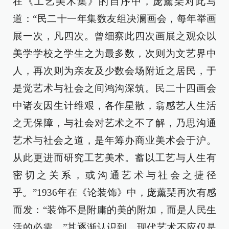
在《工艺美术集》的自序中，庞薰琹对此写
道：“民二十一年集数友组决澜画会，每年举画
展一次，凡四次。曾细察此四次画展之观众以
美学学校之学生之为最多数，次则为文艺界中
人，再次则为亲友及少数会场附近之居民，于
是觉艺术与社会之间鸿沟深筑。民二十四画会
中诸友因生计维艰，各作星散，翕感艺人生活
之无保障，与社会对艺术之不了解，乃思沟通
艺术与社会之道，是年筹办商业美术会于沪。
从此更进而研究工艺美术。蓄以工艺与人生有
密切之关系，或沟通艺术与社会之捷径
乎。”1936年在《论装饰》中，庞薰琹再次有感
而发：“装饰不是附庸的美的附加，而是人民生
活的必需。”其逐渐认识到，现代艺术不应仅是