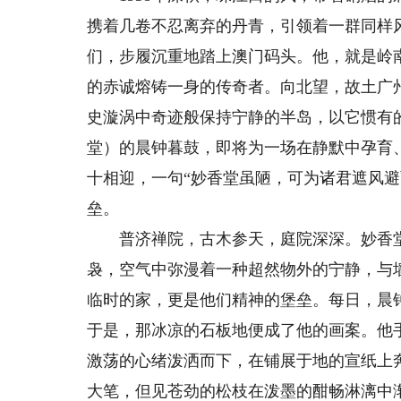
携着几卷不忍离弃的丹青，引领着一群同样
们，步履沉重地踏上澳门码头。他，就是岭
的赤诚熔铸一身的传奇者。向北望，故土广
史漩涡中奇迹般保持宁静的半岛，以它惯有
堂）的晨钟暮鼓，即将为一场在静默中孕育
十相迎，一句“妙香堂虽陋，可为诸君遮风避
垒。
普济禅院，古木参天，庭院深深。妙香堂
袅，空气中弥漫着一种超然物外的宁静，与
临时的家，更是他们精神的堡垒。每日，晨
于是，那冰凉的石板地便成了他的画案。他
激荡的心绪泼洒而下，在铺展于地的宣纸上
大笔，但见苍劲的松枝在泼墨的酣畅淋漓中