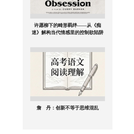
许愿柳下的畸形羁绊——从《痴
迷》解构当代情感里的控制欲陷阱
詹 丹：创新不等于思维混乱