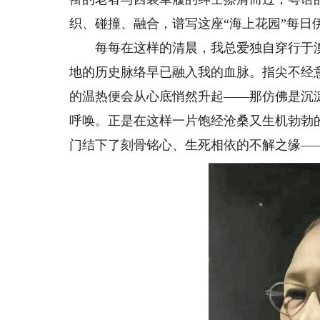
织、碰撞、融合，谱写这座“海上花园”每日
每每在这样的清晨，我总爱独自穿行于澳
地的历史脉络早已融入我的血脉。指尖不经
的温热便会从心底悄然升起——那仿佛是沉
呼唤。正是在这样一片饱经沧桑又生机勃勃
门结下了刻骨铭心、生死相依的不解之缘—