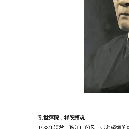
乱世萍踪，禅院栖魂
1938年深秋，珠江口的风，带着硝烟的