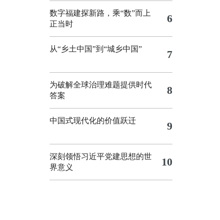
数字福建探新路，乘“数”而上
6
正当时
从“乡土中国”到“城乡中国”
7
为破解全球治理难题提供时代
8
答案
中国式现代化的价值跃迁
9
深刻领悟习近平党建思想的世
10
界意义