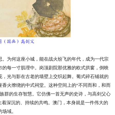
图（国画）高剑父
。为何这座小城，能在战火纷飞的年代，成为一代宗
市的每一寸肌理中。岗顶剧院那优雅的欧式拱窗，倒映
花，光与影在古老的墙壁上交织起舞。葡式碎石铺就的
座香火缭绕的中式祠堂。这种空间上的“不同而和，和而
与族群的生存智慧。它仿佛一首无声的史诗，与高剑父心
产生着深沉的、持续的共鸣。澳门，本身就是一件伟大的
的场域。