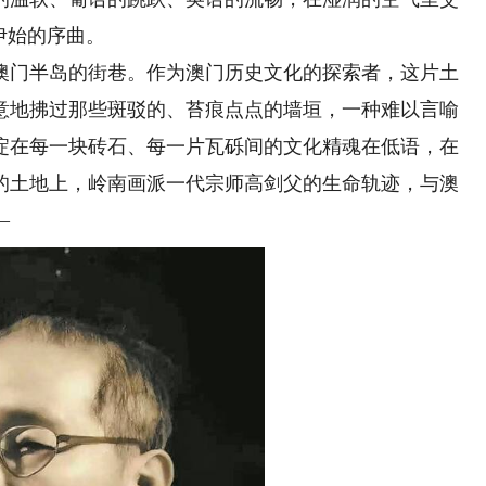
伊始的序曲。
门半岛的街巷。作为澳门历史文化的探索者，这片土
意地拂过那些斑驳的、苔痕点点的墙垣，一种难以言喻
淀在每一块砖石、每一片瓦砾间的文化精魂在低语，在
的土地上，岭南画派一代宗师高剑父的生命轨迹，与澳
—