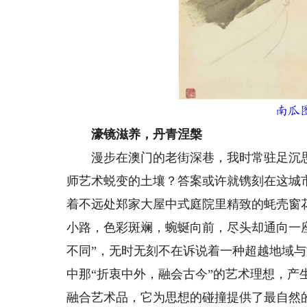
南瓜
濠镜滋养，丹青涅槃
漫步在澳门的老街深巷，我时常驻足沉思
师艺术蜕变的土壤？答案或许就镌刻在这城
着不远处郑家大屋中式庭院里精致的蚝壳窗
小路，色彩斑斓，蜿蜒向前，尽头却通向一
不同”，无时无刻不在诉说着一种超越地域
中那“折衷中外，融会古今”的艺术理想，
融合艺术品，它为思想的碰撞提供了最自然