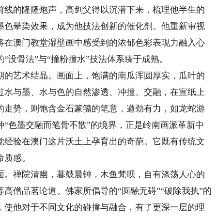
线的隆隆炮声，高剑父得以沉潜下来，梳理他半生的
墨色晕染效果，成为他技法创新的催化剂。他重新审视
将在澳门教堂湿壁画中感受到的浓郁色彩表现力融入心
“没骨法”与“撞粉撞水”技法体系臻于成熟。
期的艺术结晶。画面上，饱满的南瓜浑圆厚实，瓜叶的
过水与墨、水与色的自然渗透、冲撞、交融，在宣纸上
的走势，则饱含金石篆籀的笔意，遒劲有力，如龙蛇游
种“色墨交融而笔骨不散”的境界，正是岭南画派革新中
觉经验在澳门这片沃土上孕育出的奇葩。它既有传统文
命质感。
。禅院清幽，暮鼓晨钟，木鱼梵呗，自有涤荡人心的
高僧品茗论道。佛家所倡导的“圆融无碍”“破除我执”的
，使他对于不同文化的碰撞与融合，有了更深一层的理