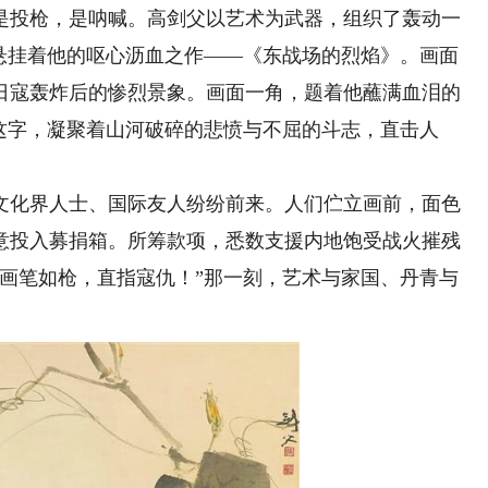
投枪，是呐喊。高剑父以艺术为武器，组织了轰动一
，悬挂着他的呕心沥血之作——《东战场的烈焰》。画面
日寇轰炸后的惨烈景象。画面一角，题着他蘸满血泪的
这字，凝聚着山河破碎的悲愤与不屈的斗志，直击人
化界人士、国际友人纷纷前来。人们伫立画前，面色
意投入募捐箱。所筹款项，悉数支援内地饱受战火摧残
氏画笔如枪，直指寇仇！”那一刻，艺术与家国、丹青与