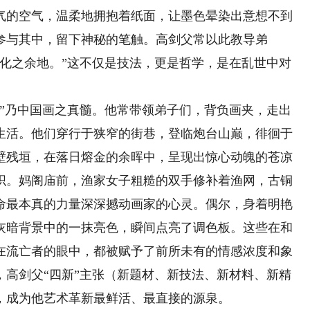
气的空气，温柔地拥抱着纸面，让墨色晕染出意想不到
参与其中，留下神秘的笔触。高剑父常以此教导弟
造化之余地。”这不仅是技法，更是哲学，是在乱世中对
乃中国画之真髓。他常带领弟子们，背负画夹，走出
生活。他们穿行于狭窄的街巷，登临炮台山巅，徘徊于
壁残垣，在落日熔金的余晖中，呈现出惊心动魄的苍凉
织。妈阁庙前，渔家女子粗糙的双手修补着渔网，古铜
命最本真的力量深深撼动画家的心灵。偶尔，身着明艳
灰暗背景中的一抹亮色，瞬间点亮了调色板。这些在和
在流亡者的眼中，都被赋予了前所未有的情感浓度和象
，高剑父“四新”主张（新题材、新技法、新材料、新精
，成为他艺术革新最鲜活、最直接的源泉。