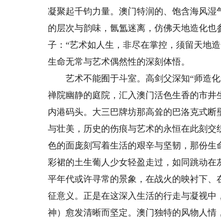
凝聚起千钧力量。澳门特润的、饱含海风湿
的层次与韵味，氤氲迷离，仿佛天地造化也
子：“艺术如人生，非尽在掌控，须留天地
生命无常与艺术偶然性的深刻体悟。
艺术不能囿于斗室。高剑父深知“师造化”
禅院幽静的庭院，汇入澳门活色生香的市井
内港码头。大三巴牌坊那高耸的巴洛克式断
与壮美，历史的伤痕与艺术的永恒在此刻交
色的面庞刻写着生活的艰辛与坚韧，那份生
彩裙的土生葡人少女轻盈走过，如同跳动在
平年代或许寻常的景象，在战火的映衬下、
征意义。正是在这深入生活的行走与凝视中
神）愈发清晰而坚定。澳门独特的风物人情