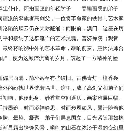
风尘仆仆、怀抱画匣的年轻学子——春睡画院的弟子
南画派的擎旗者高剑父，一位将革命家的铁骨与艺术家
州沦陷的烟云仍在天际翻涌；而眼前，澳门，这座在历
的平和接纳了这群流亡的艺术灵魂。普济禅院（观音
、最终将响彻中外的艺术革命，敲响前奏。慧因法师合
雨”，便为这颠沛流离的岁月，筑起了一方精神的堡
偏居西隅，简朴甚至有些破旧。古佛青灯，檀香袅
墙外的纷扰世界恍若隔世。这里，成了高剑父和弟子们
钟初响，他便起身。妙香堂空间逼仄，画案难展巨幅。
手持墨碗，时而凝神静思，时而步履如风，墨汁随着他
奔腾、晕染、凝聚。弟子们屏息围立，目光紧随那如椽
渐渐显露出铮铮风骨，嶙峋的山石在浓淡干湿的变幻里