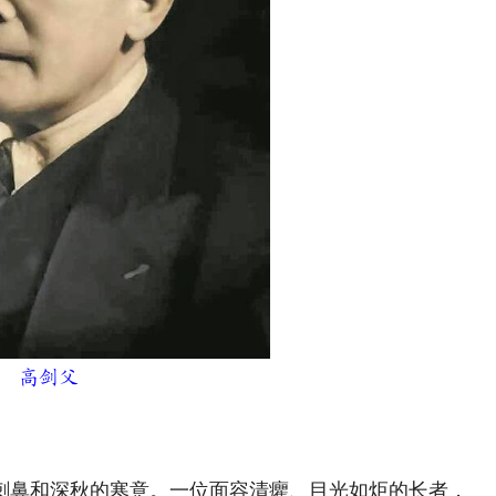
高剑父
刺鼻和深秋的寒意。一位面容清癯、目光如炬的长者，