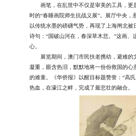
画笔，在乱世中不仅是审美的工具，更是
时的“春睡画院师生抗战义展”。展厅中央
以传统水墨的磅礴气势，再现了上海闸北被
诗句：“国破山河在，春深草木悲。”这画、
心。
展览期间，澳门市民扶老携幼，避难的文
凝重，眼含热泪，默默地将一份份救国的心
的难童。《华侨报》以醒目标题赞誉：“高
热血，在濠江之畔，完成了最悲壮的融合。