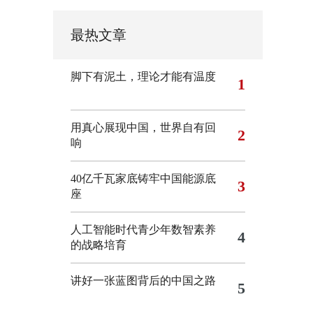
最热文章
脚下有泥土，理论才能有温度
1
用真心展现中国，世界自有回
2
响
40亿千瓦家底铸牢中国能源底
3
座
人工智能时代青少年数智素养
4
的战略培育
讲好一张蓝图背后的中国之路
5