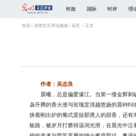
时政
国际
时评
理
首页
>
光明文艺评论频道
>
玩艺
>
正文
作者：吴志良
晨曦，总是偏爱濠江。当第一缕金辉刺破
袅升腾的香火便与玫瑰堂清越悠扬的晨钟纠
挟着刚出炉的葡式蛋挞那诱人的甜香，还有
板路，被岁月打磨得温润光滑，在晨光中泛
褂的老者与西装革履的绅士擦肩而过，粤语