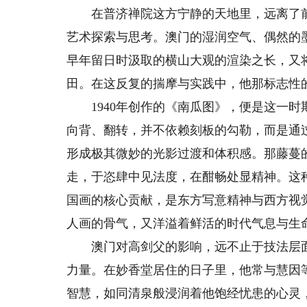
在普济禅院这方宁静的天地里，远离了前
艺术探索与思考。澳门的湿润空气、偶然的
早年留日时汲取的横山大观的渲染之长，又
田。在这反复的揣摩与实践中，他那标志性的
1940年创作的《南瓜图》，便是这一时
向背、翻转，并不依赖刻板的勾勒，而是通
形成极其微妙的光影过渡和体积感。那藤蔓
走，于恣肆中见法度，在酣畅处显精神。这
国画的核心贡献，是东方写意精神与西方视
人画的骨气，又洋溢着鲜活的时代气息与生
澳门对高剑父的影响，远不止于技法层面
力量。在妙香堂居住的日子里，他常与慧因等
智慧，如同清泉般浸润着他饱经忧患的心灵