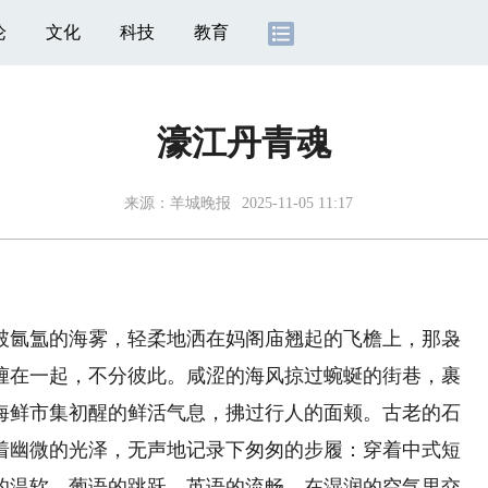
论
文化
科技
教育
濠江丹青魂
来源：
羊城晚报
2025-11-05 11:17
氤氲的海雾，轻柔地洒在妈阁庙翘起的飞檐上，那袅
缠在一起，不分彼此。咸涩的海风掠过蜿蜒的街巷，裹
海鲜市集初醒的鲜活气息，拂过行人的面颊。古老的石
着幽微的光泽，无声地记录下匆匆的步履：穿着中式短
的温软、葡语的跳跃、英语的流畅，在湿润的空气里交