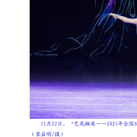
11月22日，“艺苑撷英——2025年
（崔益明/摄）