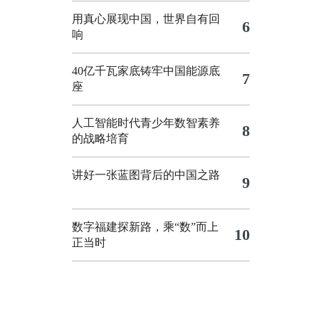
用真心展现中国，世界自有回
6
响
40亿千瓦家底铸牢中国能源底
7
座
人工智能时代青少年数智素养
8
的战略培育
讲好一张蓝图背后的中国之路
9
数字福建探新路，乘“数”而上
10
正当时