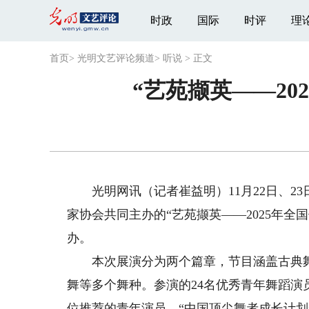
时政
国际
时评
理
首页
>
光明文艺评论频道
>
听说
>
正文
“艺苑撷英——2
光明网讯（记者崔益明）11月22日、2
家协会共同主办的“艺苑撷英——2025年
办。
本次展演分为两个篇章，节目涵盖古典舞
舞等多个舞种。参演的24名优秀青年舞蹈
位推荐的青年演员、“中国顶尖舞者成长计划