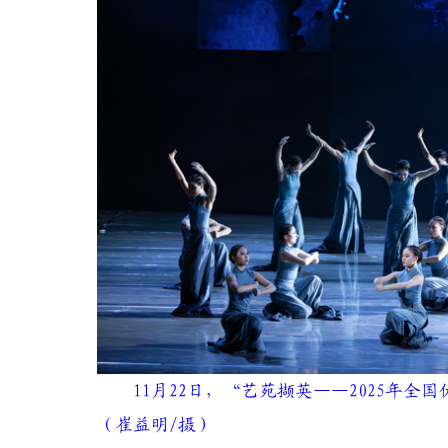
11月22日，“艺苑撷英——2025年
（崔益明/摄）