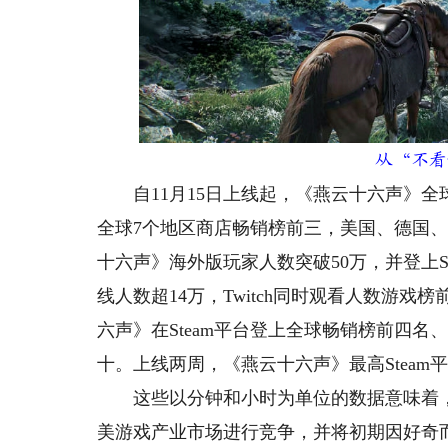
从“不看
自11月15日上线起，《燕云十六声》全球
全球7个地区商店畅销榜前三，美国、德国、
十六声》海外版玩家人数突破50万，并登上St
线人数超14万，Twitch同时观看人数游
六声》在Steam平台登上全球畅销榜前四名、
十。上线两周，《燕云十六声》最高Steam
这些以分钟和小时为单位的数据意味着，
美游戏产业市场进行竞争，并将初期因好奇