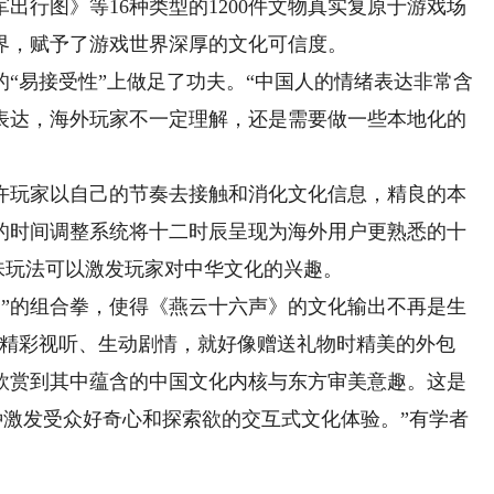
出行图》等16种类型的1200件文物真实复原于游戏场
界，赋予了游戏世界深厚的文化可信度。
易接受性”上做足了功夫。“中国人的情绪表达非常含
表达，海外玩家不一定理解，还是需要做一些本地化的
玩家以自己的节奏去接触和消化文化信息，精良的本
的时间调整系统将十二时辰呈现为海外用户更熟悉的十
趣味玩法可以激发玩家对中华文化的兴趣。
”的组合拳，使得《燕云十六声》的文化输出不再是生
、精彩视听、生动剧情，就好像赠送礼物时精美的外包
欣赏到其中蕴含的中国文化内核与东方审美意趣。这是
种激发受众好奇心和探索欲的交互式文化体验。”有学者