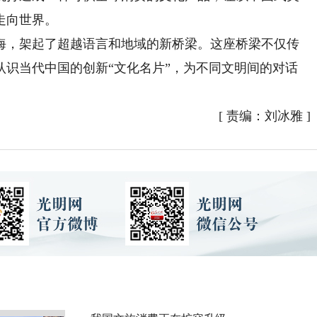
走向世界。
，架起了超越语言和地域的新桥梁。这座桥梁不仅传
认识当代中国的创新“文化名片”，为不同文明间的对话
）
[
责编：刘冰雅
]