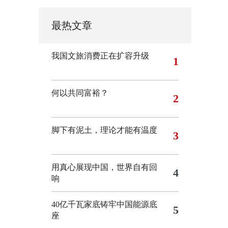
最热文章
我国文旅消费正在扩容升级
1
何以共同富裕？
2
脚下有泥土，理论才能有温度
3
用真心展现中国，世界自有回
4
响
40亿千瓦家底铸牢中国能源底
5
座