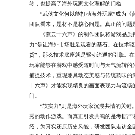
签，也提高了海外玩家文化理解的门槛。
“武侠文化何以能打动海外玩家”成为《燕
团队看来，题材不是核心问题。真正的问题
《燕云十六声》的制作团队将游戏品质押注
力”是让海外市场驻足观看的基石。在技术驱
货”，那么技术底座就是驱动流通的引擎。
玩家能够在游戏中感受随时间与天气流转的
捕捉技术，重现兼具动态美感与传统韵味的
十六声》才能实现精良的画面表现力与流畅
门。
“软实力”则是海外玩家沉浸共情的关键。
秀的动作游戏。而真正引发共鸣的是考据严
绍，为真实还原历史风貌，研发团队走访全