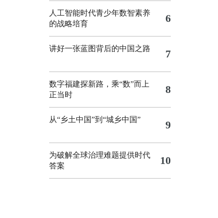
人工智能时代青少年数智素养
6
的战略培育
讲好一张蓝图背后的中国之路
7
数字福建探新路，乘“数”而上
8
正当时
从“乡土中国”到“城乡中国”
9
为破解全球治理难题提供时代
10
答案