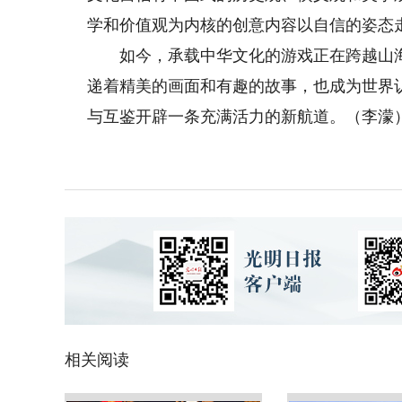
学和价值观为内核的创意内容以自信的姿态
如今，承载中华文化的游戏正在跨越山海
递着精美的画面和有趣的故事，也成为世界
与互鉴开辟一条充满活力的新航道。（李濛
相关阅读