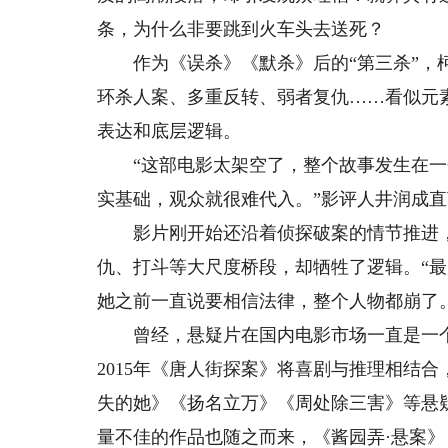
条，为什么非要跳到火车头去送死？
作为《误杀》《默杀》后的“第三杀”，柯
环杀人案、多重反转、弱者复仇……看似元
表达和底层逻辑。
“这部电影太架空了，整个故事发生在一
实基础，观众就很难代入。”影评人井润成
影片刚开始还沿着侦探破案的情节推进，
仇、打斗等大尺度桥段，却牺牲了逻辑。“
她之前一直说要相信法律，整个人物都崩了
曾经，悬疑片在国内电影市场一直是一个
2015年《唐人街探案》将喜剧与推理相结
失的她》《扬名立万》《周处除三害》等悬
量不佳的作品也随之而来，《酱园弄·悬案》