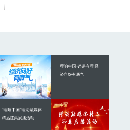
理响中国·铿锵有理|经
济向好有底气
“理响中国”理论融媒体
精品征集展播活动