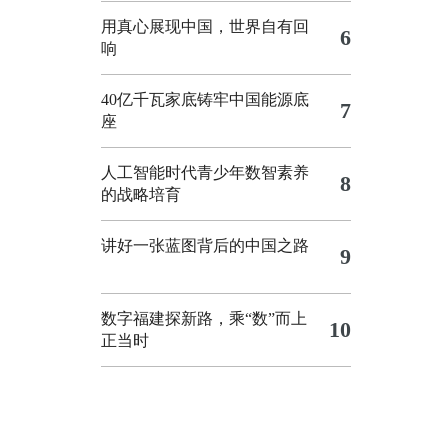
用真心展现中国，世界自有回
6
响
40亿千瓦家底铸牢中国能源底
7
座
人工智能时代青少年数智素养
8
的战略培育
讲好一张蓝图背后的中国之路
9
数字福建探新路，乘“数”而上
10
正当时