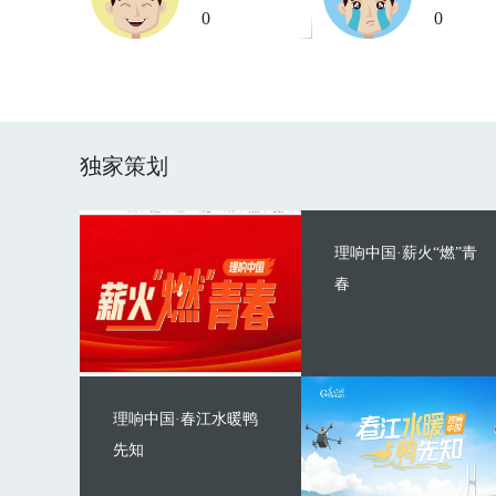
0
0
独家策划
理响中国·薪火“燃”青
春
理响中国·春江水暖鸭
先知