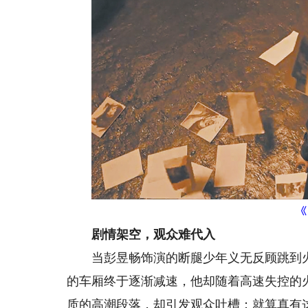
《
剧情架空，观众难代入
当彭昱畅饰演的断腿少年义无反顾跳到火
的车厢终于逐渐减速，他却随着高速失控的
质的高潮段落，却引发观众吐槽：就算真有