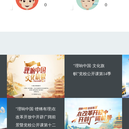
0
0
“理响中国·文化旗
帜”党校公开课第14季
“理响中国·铿锵有理|在
改革开放中开辟广阔前
景暨党校公开课第十二