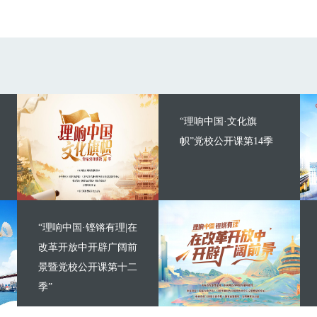
“理响中国·文化旗
帜”党校公开课第14季
“理响中国·铿锵有理|在
改革开放中开辟广阔前
景暨党校公开课第十二
季”