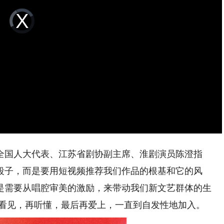
Video
Player
is
loading.
国人大代表、江苏省剧协副主席、淮剧演员陈澄指
段子，而是要用短视频推荐我们作品的根基和它的风
是需要从唱腔审美的激励，来带动我们新文艺群体的生
先看见，再听懂，最后再爱上，一直到自发性地加入。