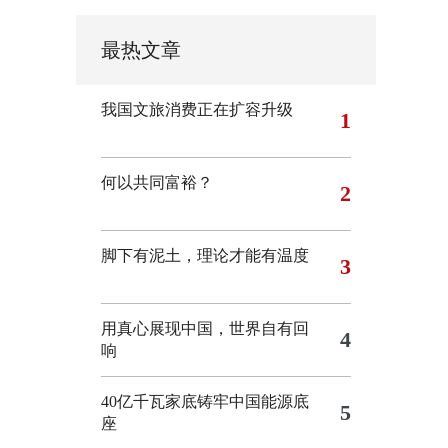
最热文章
我国文旅消费正在扩容升级
1
何以共同富裕？
2
脚下有泥土，理论才能有温度
3
用真心展现中国，世界自有回
4
响
40亿千瓦家底铸牢中国能源底
5
座