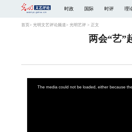
时政
国际
时评
理
首页
>
光明文艺评论频道
>
光明艺评
>
正文
两会“艺
This
is
a
The media could not be loaded, either because the 
modal
window.