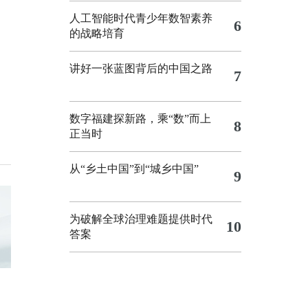
人工智能时代青少年数智素养
6
的战略培育
讲好一张蓝图背后的中国之路
7
数字福建探新路，乘“数”而上
8
正当时
从“乡土中国”到“城乡中国”
9
为破解全球治理难题提供时代
10
答案