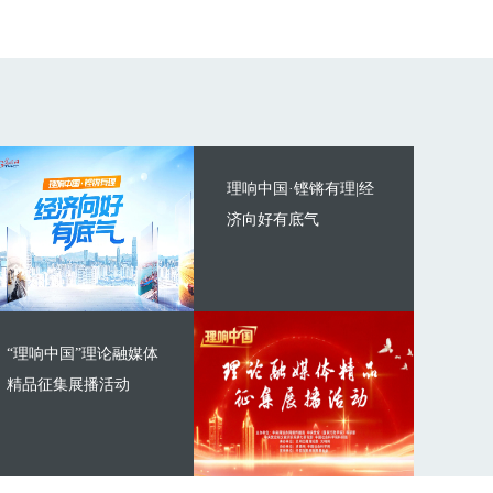
理响中国·铿锵有理|经
济向好有底气
“理响中国”理论融媒体
精品征集展播活动