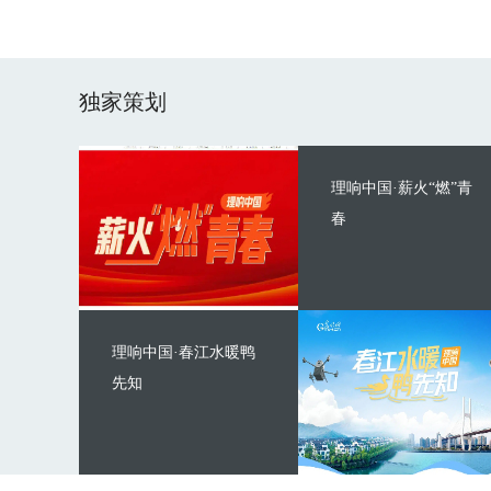
独家策划
理响中国·薪火“燃”青
春
理响中国·春江水暖鸭
先知