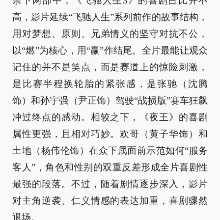
余下两部中，《飞驰人生3》的喜剧占比并不
高，影片延续“飞驰人生”系列前作的故事结构，
用对梦想、原则、兄弟情义的坚守对抗不公，
以“燃”为核心，用“赢”作结尾。全片最能让观众
记住的并不是笑点，而是赛道上的惊险刺激，
是比赛半程换轮胎的紧张感，是张驰（沈腾
饰）和孙宇强（尹正饰）驾驶“战损版”赛车狂飙
冲过终点的感动。相较之下，《夜王》的喜剧
属性更强，且相对巧妙。欢哥（黄子华饰）和
土地（杨伟伦饰）在众下属面前示范如何“服务
客人”，角色和性别的双重反差形成全片喜剧性
最强的段落。不过，随着剧情逐步深入，影片
对主角逆袭、仁义情感的表达加重，喜剧骤然
退场。