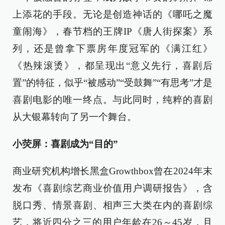
上添花的手段。无论是创造神话的《哪吒之魔
童闹海》，春节档的王牌IP《唐人街探案》系
列，还是曾拿下票房年度冠军的《满江红》
《热辣滚烫》，都呈现出“意义先行，喜剧后
置”的特征，似乎“被感动”“受鼓舞”“有思考”才是
喜剧电影的唯一终点。与此同时，纯粹的喜剧
从大银幕转向了另一个舞台。
小荧屏：喜剧成为“目的”
商业研究机构增长黑盒Growthbox曾在2024年末
发布《喜剧综艺商业价值用户调研报告》，含
脱口秀、情景喜剧、相声三大类在内的喜剧综
艺，将近四分之三的用户年龄在26～45岁，且