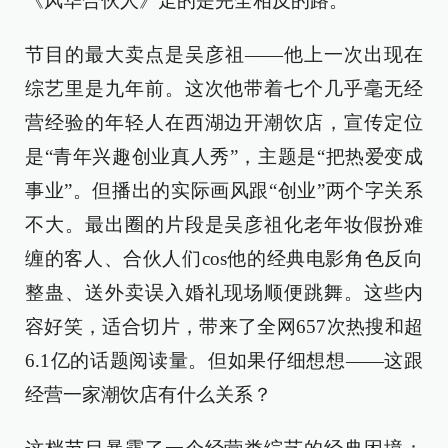
《风华合伙人》走的是完全相反的路。
节目的最大卖点是吴彦祖——他上一次出现在
综艺里是九年前。这次他带着七个几乎毫无经
营经验的年轻人在西湖边开潮饮店，宣传定位
是“青年兴趣创业真人秀”，主题是“把热爱变成
事业”。但播出的实际画风跟“创业”两个字关系
不大。最出圈的片段是吴彦祖化老年妆假扮难
缠的客人、合伙人们cos他的经典电影角色反向
整蛊、送外卖误入婚礼现场顺便跳舞。这些内
容好笑，适合切片，带来了全网657次热搜和超
6.1亿的话题阅读量。但如果仔细想想——这跟
经营一家潮饮店有什么关系？