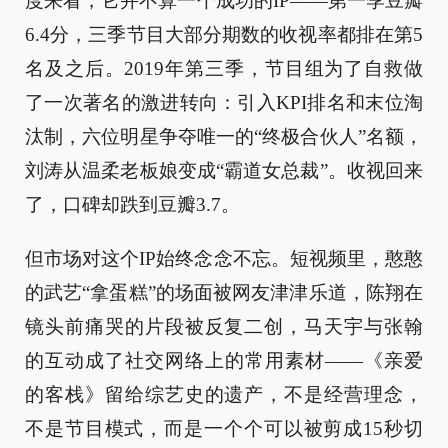
度来看，它并不算一个成功的IP——第一季豆瓣
6.4分，三季节目大部分期数的收视率都排在第5
名及之后。2019年第三季，节目组为了自救做
了一次著名的激进转向：引入KPI排名和末位淘
汰制，六位明星争夺唯一的“终极合伙人”名额，
刘涛从温柔老板娘变成“霸道女总裁”。收视回来
了，口碑却跌到豆瓣3.7。
但市场对这个IP始终念念不忘。短视频里，憨憨
的武艺“拿蛋糕”的场面被网友津津乐道，陈翔在
镜头前痛哭的片段被反复二创，马天宇与张翰
的互动成了社交网络上的常用素材——《亲爱
的客栈》留给综艺史的遗产，不是经营理念，
不是节目模式，而是一个个可以被剪成15秒切