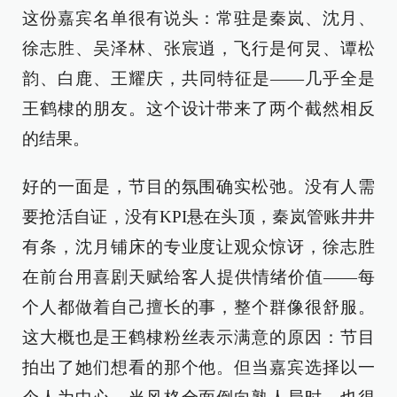
这份嘉宾名单很有说头：常驻是秦岚、沈月、
徐志胜、吴泽林、张宸逍，飞行是何炅、谭松
韵、白鹿、王耀庆，共同特征是——几乎全是
王鹤棣的朋友。这个设计带来了两个截然相反
的结果。
好的一面是，节目的氛围确实松弛。没有人需
要抢活自证，没有KPI悬在头顶，秦岚管账井井
有条，沈月铺床的专业度让观众惊讶，徐志胜
在前台用喜剧天赋给客人提供情绪价值——每
个人都做着自己擅长的事，整个群像很舒服。
这大概也是王鹤棣粉丝表示满意的原因：节目
拍出了她们想看的那个他。但当嘉宾选择以一