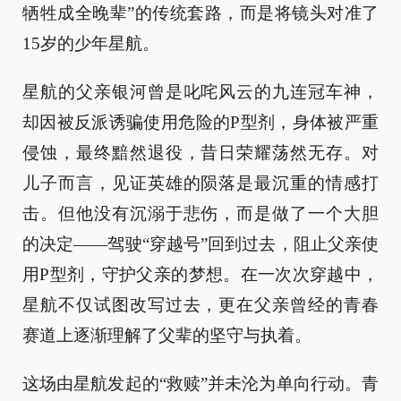
牺牲成全晚辈”的传统套路，而是将镜头对准了
15岁的少年星航。
星航的父亲银河曾是叱咤风云的九连冠车神，
却因被反派诱骗使用危险的P型剂，身体被严重
侵蚀，最终黯然退役，昔日荣耀荡然无存。对
儿子而言，见证英雄的陨落是最沉重的情感打
击。但他没有沉溺于悲伤，而是做了一个大胆
的决定——驾驶“穿越号”回到过去，阻止父亲使
用P型剂，守护父亲的梦想。在一次次穿越中，
星航不仅试图改写过去，更在父亲曾经的青春
赛道上逐渐理解了父辈的坚守与执着。
这场由星航发起的“救赎”并未沦为单向行动。青