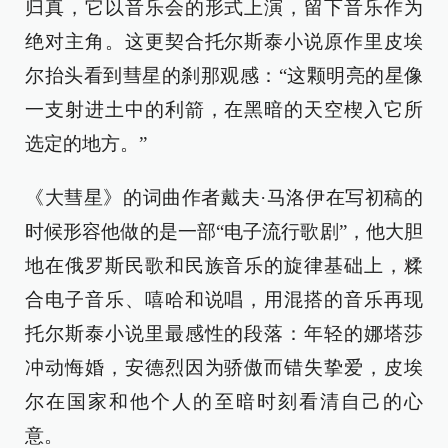
归真，它以音乐会的形式上演，留下音乐作为
绝对主角。这更契合托尔斯泰小说原作里皮埃
尔抬头看到彗星的刹那观感：“这颗明亮的星像
一支射进土中的利箭，在黑暗的天空楔入它所
选定的地方。”
《大彗星》的词曲作者戴夫·马洛伊在写初稿的
时候形容他做的是一部“电子流行歌剧”，他大胆
地在俄罗斯民歌和民族音乐的旋律基础上，糅
合电子音乐、嘻哈和说唱，用混搭的音乐再现
托尔斯泰小说里最感性的段落：年轻的娜塔莎
冲动悔婚，安德烈因为骄傲而错失挚爱，皮埃
尔在国家和他个人的至暗时刻看清自己的心
意。