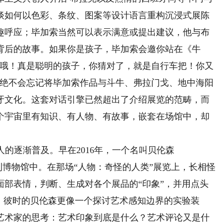
谈如何以色彩、条纹、图案等设计语言重构沉浸式展陈
趣呼应；毕加索当然可以表示满意或提出建议，他与布
背后的故事。如果你是孩子，毕加索会邀你站在《牛
“哦！真是聪明的孩子，你猜对了，就是自行车把！你又
她绝不会忘记将毕加索作品与斗牛、弗拉门戈、地中海阳
牙文化。这套对话引擎已然超出了介绍展览的范畴，而
个宇宙里有知识、有人物、有故事，嵌套在场馆中，却
的逐渐普及。早在2016年，一个名叫贝伦森
布朗利博物馆中。在那场“人物：奇怪的人类”展览上，长相怪
面部表情，判断、生成对各个展品的“印象”，并用点头
，彼时的贝伦森更像一个探讨艺术感知边界的实验装
艺术家的思考：艺术印象到底是什么？艺术评论又是什