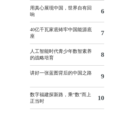
用真心展现中国，世界自有回
6
响
40亿千瓦家底铸牢中国能源底
7
座
人工智能时代青少年数智素养
8
的战略培育
讲好一张蓝图背后的中国之路
9
数字福建探新路，乘“数”而上
10
正当时