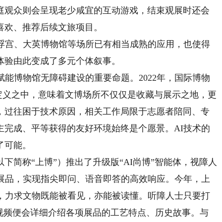
庭观众则会呈现老少咸宜的互动游戏，结束观展时还会
喜欢、推荐后续文旅项目。
宫、大英博物馆等场所已有相当成熟的应用，也使得
体验由此变成了多元个体叙事。
能博物馆无障碍建设的重要命题。2022年，国际博物
的定义之中，意味着文博场所不仅仅是收藏与展示之地，更
，过往困于技术原因，相关工作局限于志愿者陪同、专
主完成、平等获得的友好环境始终是个愿景。AI技术的
了可能。
称“上博”）推出了升级版“AI尚博”智能体，视障人
近展品，实现指尖即问、语音即答的高效响应。今年，上
务，力求文物既能被看见，亦能被读懂。听障人士只要打
览视频便会详细介绍各项展品的工艺特点、历史故事。与