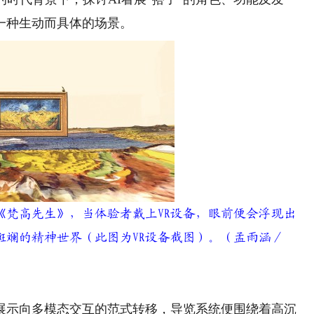
一种生动而具体的场景。
梵高先生》，当体验者戴上VR设备，眼前便会浮现出
斑斓的精神世界（此图为VR设备截图）。（孟雨涵／
示向多模态交互的范式转移，导览系统便围绕着高沉