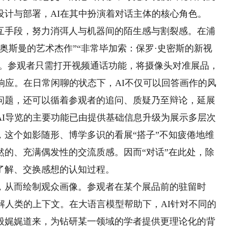
设计与部署，AI在其中扮演着对话主体的核心角色。
手段，努力消弭人与机器间的陌生感与割裂感。在浦
奥斯曼的艺术杰作”“非常毕加索：保罗·史密斯的新视
员。参观者只需打开视频通话功能，将摄像头对准展品，
响应。在日常闲聊的状态下，AI不仅可以回答画作的风
问题，还可以循着参观者的追问、质疑乃至辩论，延展
AI导览的主要功能已由提供基础信息升级为展示多层次
，这个如影随形、博学多识的看展“搭子”不知疲倦地维
然的、充满偶发性的交流质感。因而“对话”在此处，除
了解、交换感想的认知过程。
从而绘制观众画像。参观者在某个展品前的驻留时
解人类的上下文。在大语言模型帮助下，AI针对不同的
般娓娓道来，为钻研某一领域的学者提供更理论化的背