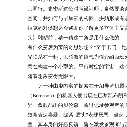
其同行。史密斯这位时尚设计师，自然要谈
空间，并如何与毕加索的构图、拼贴形成有
拉克的对谈想必会帮助你了解更多立体主义
头》雕塑前，猜一猜这牛角是用什么做的。
有什么变废为宝的奇思妙想？”至于卡门，
光联系在一起，以骄傲的语气为你介绍西班
意在构建一个小型的、平行时空的宇宙，这
随着想象变得无限大。
另一种由虚向实的探索在于AI导览机器人
（Berenson）的机器人便出现在巴黎凯
异、双眼凸出的贝伦森，通过记录参观者的
致意表达喜爱、皱紧“眉头”表现厌恶。当然
置，其本身的好恶反馈，旨在激发参观者与