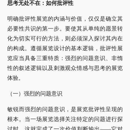
思考无处不在：如何批评性
明确批评性展览的内涵与价值，仅仅是确立其
必要性共识的第一步。要使其从单纯的愿景转
化为切实可行的方法，则必须深入探讨其内在
的构成。遵循展览设计的基本逻辑，批评性展
览应当具备三重特质：强烈的问题意识、非惰
性的叙述逻辑以及刺激观众情感与思考的展览
体验。
（一）强烈的问题意识
敏锐而强烈的问题意识，是展览批评性呈现的
根本。当一场展览选择关注特定的问题进行探
讨时，这就完成了一次价值判断输出——它对