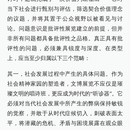
当下社会进行甄别与评估，筛选契合价值理念
的议题，并将其置于公众视野以被看见与讨
论。问题意识是批评性展览建立的前提，但并
非所有问题都具备批评性之品格。真正具有批
评性的问题，必须兼具锐度与深度。在类型
上，应当至少归属以下三个范畴：
其一，社会发展过程中产生的具体问题。作为
社会精神家园的塑造者，文博展览不应仅是璀
璨文明的唱诗班，更应成为时代的“听诊器”。它
必须对当代社会发展中所产生的弊病保持敏锐
的觉察，并敢于从时代症候切入，刺破表面太
平，将潜藏的危机、矛盾与困境展露在观众眼