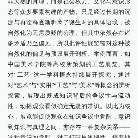
非天然的真理，而是社会权力、文化与意识形
态等众多要素构建的产物。只是经过长期的沉
淀与再诠释逐渐剥离了诞生时的具体语境，被
自然化为无需质疑的公理。但其中依然存在诸
多矛盾乃至偏见，所以批评性展览需对这种被
自然化的偏见与预设展开剖析。举例而言，如
中国美术学院等高校所策划的工艺展览。其
对“工艺”这一学科概念持续展开探究，通过
对“艺术”与“实用”“工艺”与“美术”等概念的辨析
探索，展现出既成知识背后的争议性与流动
性，动摇观众看似确定无疑的常识。以此为核
心，展览能促使观众在知识争议中觉醒，意识
到知识与真理之间，亦存在一种复杂关系——
这种意识的觉醒，对于打破思维惯性，培养批