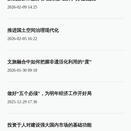
2026-02-09 14:25
推进国土空间治理现代化
2026-02-05 16:22
文旅融合中如何把握非遗活化利用的“度”
2026-01-30 09:18
做好“五个必须”，为明年经济工作开好局
2025-12-29 17:36
投资于人对建设强大国内市场的基础功能