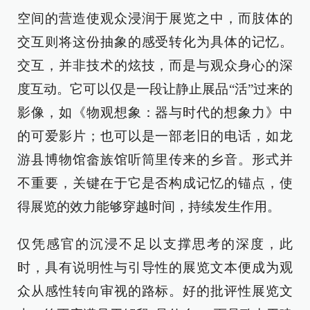
空间的营造使观众浸润于展览之中，而肢体的
交互则将这份抽象的感受转化为具体的记忆。
交互，并非技术的炫技，而是与观众身心的深
度互动。它可以仅是一段让静止展品“活”过来的
影像，如《物观想象：器与时代的想象力》中
的可爱影片；也可以是一部老旧的电话，如龙
游县博物馆畲族馆听筒里传来的乡音。形式并
不重要，关键在于它是否构成记忆的锚点，使
得展览的效力能够穿越时间，持续发生作用。
仅凭感官的沉浸不足以支撑思考的深度，此
时，具有说明性与引导性的展览文本便成为观
众从感性转向审视的路标。好的批评性展览文