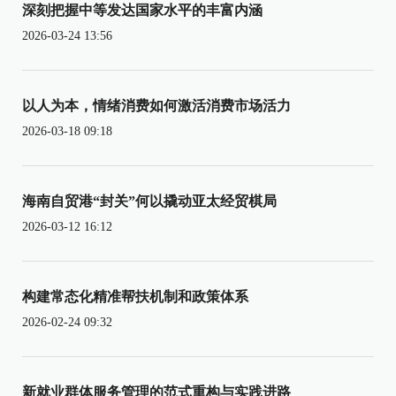
深刻把握中等发达国家水平的丰富内涵
2026-03-24 13:56
以人为本，情绪消费如何激活消费市场活力
2026-03-18 09:18
海南自贸港“封关”何以撬动亚太经贸棋局
2026-03-12 16:12
构建常态化精准帮扶机制和政策体系
2026-02-24 09:32
新就业群体服务管理的范式重构与实践进路