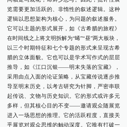
览需要更加活跃的、非惰性的叙述逻辑。这种
逻辑以思想架构为核心，为问题的叙述服务。
它可以主题的形式展开，如《古希腊的旅程》
在时间线之上将文明拆解为“晞”“昼”两大板块，
以三个时期特征和七个专题的形式来呈现古希
腊的立体面貌。它也可以是学术写作式的层层
推导，如《江口沉银——明末失落的宝藏》，
采用由点入面的论证策略，从宝藏传说逐步推
导至明末历史，以考古研究为针脚，严密串联
起传说、文物与历史知识。它的形式或许多元
多样，但其核心目的不变——邀请观众随展览
进入一场思想的推理。它的活跃程度，直接关
乎展览对观众思维的触动深度。它唯有打破一