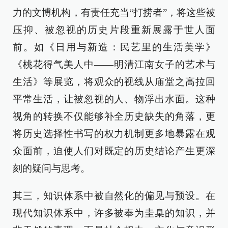
力的文博机构，有责任充当“打捞者”，将这些被
压抑、被忽视的历史片段重新展露于世人面
前。如《日用与新造：民艺里的生活美学》
《桃花得气美人中——明清江南女子的艺术与
生活》等展览，将观众的视线从庙堂之高拉回
平常生活，让被忽视的人、物浮出水面。这种
视角的转换不仅能够补全历史缺失的角落，更
将历史选择性书写的权力机制更多地暴露在观
众面前，迫使人们对既定的历史结论产生更深
刻的疑问与思考。
其三，知识体系中被自然化的偏见与预设。在
现代知识体系中，许多被奉为圭臬的知识，并