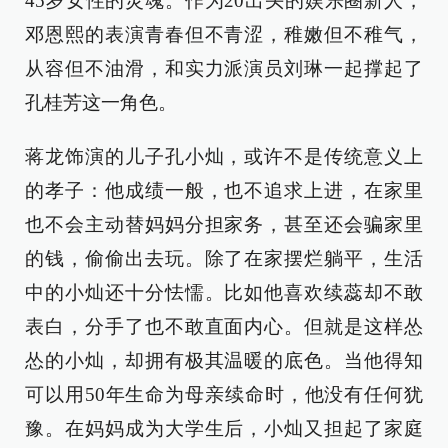
45岁女性的灵魂。作为20出头的娱乐圈新人，
邓恩熙的表演青春但不青涩，稚嫩但不稚气，
从容但不油滑，和实力派演员刘琳一起撑起了
孔桂芳这一角色。
蒋龙饰演的儿子孔小灿，或许不是传统意义上
的孝子：他成绩一般，也不追求上进，在家里
也不会主动替妈妈分担家务，甚至还会骗家里
的钱，偷偷出去玩。除了在家摆烂躺平，生活
中的小灿还十分怯懦。比如他喜欢续蕊却不敢
表白，分手了也不敢直面内心。但就是这样怂
怂的小灿，却拥有极其温暖的底色。当他得知
可以用50年生命为母亲续命时，他没有任何犹
豫。在妈妈成为大学生后，小灿又担起了家庭