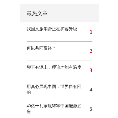
最热文章
我国文旅消费正在扩容升级
1
何以共同富裕？
2
脚下有泥土，理论才能有温度
3
用真心展现中国，世界自有回
4
响
40亿千瓦家底铸牢中国能源底
5
座