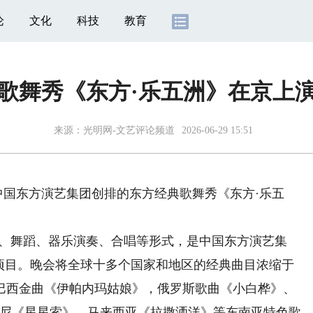
论
文化
科技
教育
歌舞秀《东方·乐五洲》在京上
来源：
光明网-文艺评论频道
2026-06-29 15:51
中国东方演艺集团创排的东方经典歌舞秀《东方·乐五
、舞蹈、器乐演奏、合唱等形式，是中国东方演艺集
点项目。晚会将全球十多个国家和地区的经典曲目浓缩于
巴西金曲《伊帕内玛姑娘》，俄罗斯歌曲《小白桦》、
e》，还有印尼《星星索》、马来西亚《拉撒洒洋》等东南亚特色歌