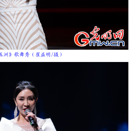
洲》歌舞秀（崔益明/摄）