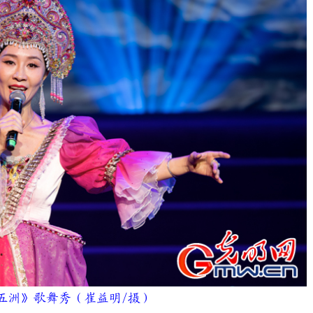
洲》歌舞秀（崔益明/摄）