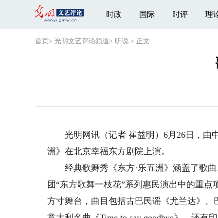
时政
国际
时评
理
首页
>
光明文艺评论频道
>
听说
>
正文
光明网讯（记者 崔益明）6月26日，由
洲》在北京幸福东方剧院上演。
经典歌舞秀《东方·乐五洲》涵盖了歌曲
团“东方歌舞一枝花”系列惠民演出中的重
方寸舞台，曲目包括古巴民谣《尤兰达》、
意大利名曲《Time to say goodby