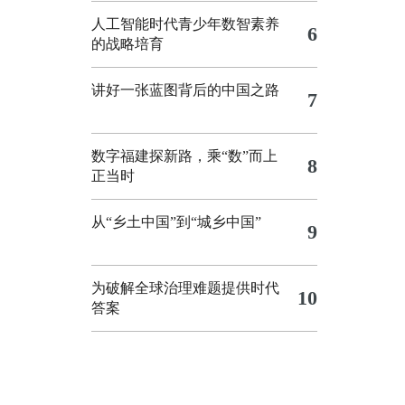
人工智能时代青少年数智素养
6
的战略培育
讲好一张蓝图背后的中国之路
7
数字福建探新路，乘“数”而上
8
正当时
从“乡土中国”到“城乡中国”
9
为破解全球治理难题提供时代
10
答案