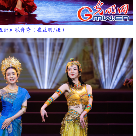
洲》歌舞秀（崔益明/摄）