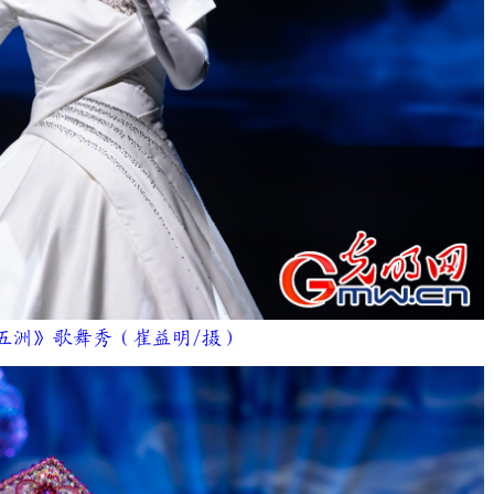
洲》歌舞秀（崔益明/摄）