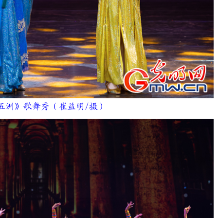
洲》歌舞秀（崔益明/摄）