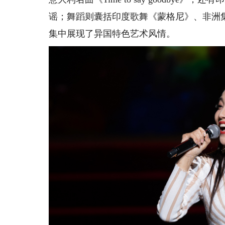
谣；舞蹈则囊括印度歌舞《蒙格尼》、非洲集体
集中展现了异国特色艺术风情。