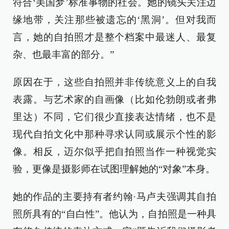
符合‘美国梦’标准事物的社会。她的镜头关注边
缘地带，关注那些被遗忘的‘黑洞’。但对我而
言，她的自拍照才是整个档案中最迷人、最复
杂、也最丰富的部分。”
原因在于，这些自拍照并非传统意义上的自我
表露。与艺术家的自画像（比如伦勃朗或者弗
里达）不同，它们很少直接表达情绪，也不是
现代自拍文化中那种寻求认同或展示个性的影
像。相反，迈尔似乎把自拍照当作一种视觉实
验，更像是摄影师在试图理解她的“对象”本身。
她的作品的主要持有者约翰·马卢夫强调其自拍
照所具有的“自白性”。他认为，自拍照是一种具