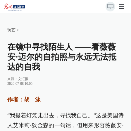
玩艺
>
在镜中寻找陌生人 ——看薇薇
安·迈尔的自拍照与永远无法抵
达的自我
来源：
文汇报
2026-07-08 10:05
作者：胡 泳
“我提着灯笼走出去，寻找我自己。”这是美国诗
人艾米莉·狄金森的一句话，但用来形容薇薇安·