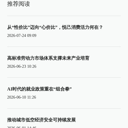
推荐阅读
从“性价比”迈向“心价比”，悦己消费活力何在？
2026-07-24 09:09
高标准劳动力市场体系支撑未来产业培育
2026-06-23 10:26
AI时代的就业政策重在“组合拳”
2026-06-10 11:26
推动城市低空经济安全可持续发展