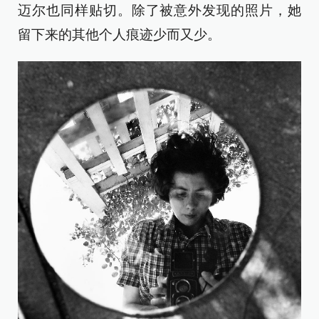
迈尔也同样贴切。除了被意外发现的照片，她
留下来的其他个人痕迹少而又少。