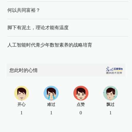
何以共同富裕？
脚下有泥土，理论才能有温度
人工智能时代青少年数智素养的战略培育
您此时的心情
开心
难过
点赞
飘过
1
1
0
1