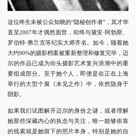
这位终生未被公众知晓的“隐秘创作者”，其才华
直至2007年才偶然面世，却终与黛安·阿勃斯、
罗伯特·弗兰克等纪实大师齐名。如今，随着她
大约90%的摄影档案被重新整理和修复完毕，迈
尔的作品已成为街头摄影艺术复兴浪潮中的重
要组成部分。至于她个人，即便是在正在上海
举行的大型个展《未见之作》中，依然隐身于
阴影。
如果我们试图解开迈尔的身份之谜，或者理解
她那些深藏内心的执念与关注，唯一能够依靠
的线索就是她留下的照片本身，特别是她的自