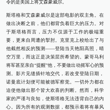
令的是美国上将艾森豪威尔。
斯塔格和艾森豪威尔是这部电影的双主角。在
做出决断之前，他们都背负着巨大的压力。对
于斯塔格而言，压力不仅源于工作的极端重
要，更来自周遭的掣肘。克里克上校给出了与
他截然相反的预测——登陆当天艳阳高照，晴
空万里，而这正是决策层所希望的。蒙哥马利
将军甚至亲自“提醒”他，不要做出动摇军心的预
测。影片见缝插针地交代，若改变登陆日期，
诺曼底计划便可能被德军察觉。一切外力都在
迫使他做出那个皆大欢喜的判断。然而，科学
家的严谨与良知，使斯塔格无法违背自己的内
心。因为所有的观测数据，都预示着将有暴风