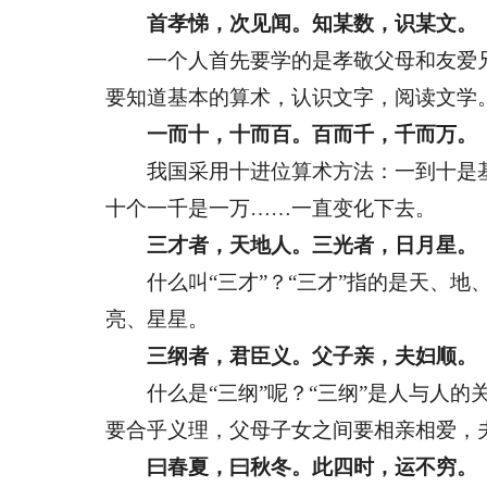
首孝悌，次见闻。知某数，识某文。
一个人首先要学的是孝敬父母和友爱兄
要知道基本的算术，认识文字，阅读文学
一而十，十而百。百而千，千而万。
我国采用十进位算术方法：一到十是基
十个一千是一万……一直变化下去。
三才者，天地人。三光者，日月星。
什么叫“三才”？“三才”指的是天、地、
亮、星星。
三纲者，君臣义。父子亲，夫妇顺。
什么是“三纲”呢？“三纲”是人与人的
要合乎义理，父母子女之间要相亲相爱，
曰春夏，曰秋冬。此四时，运不穷。