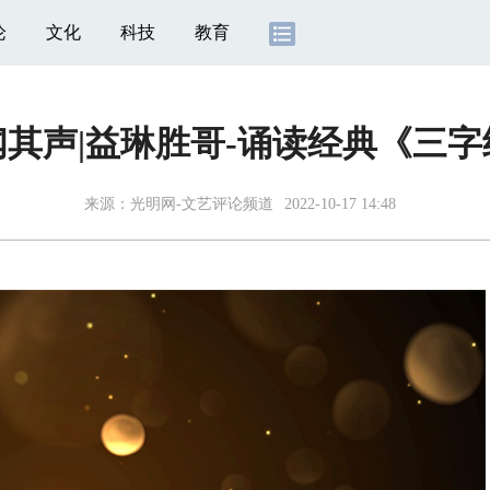
论
文化
科技
教育
闻其声|益琳胜哥-诵读经典《三字
来源：光明网-文艺评论频道
2022-10-17 14:48