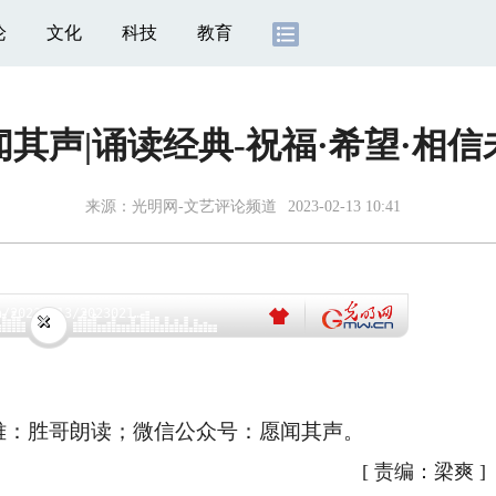
论
文化
科技
教育
闻其声|诵读经典-祝福·希望·相信
来源：光明网-文艺评论频道
2023-02-13 10:41
Error loading: "https://flv1.gmw.cn/gma/20230213/20230213103831152_7177.mp3"
雅：胜哥朗读；微信公众号：
愿闻其声
。
[
责编：梁爽
]