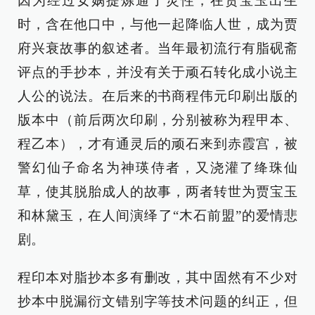
因为经过女娲提炼通了灵性，在贾宝玉出生
时，含在他口中，与他一起降临人世，成为贾
府兴衰故事的叙述者。当年最初流行有脂砚斋
评点的手抄本，并没有关于顽石转化成小说主
人公的说法。在后来的书商程伟元印刷出版的
版本中（前后两次印刷，分别被称为程甲本、
程乙本），才有通灵后的顽石来到赤霞宫，被
警幻仙子命名为神瑛侍者，又浇灌了绛珠仙
草，使其脱胎成人的故事，两者转世为贾宝玉
和林黛玉，在人间演绎了“木石前盟”的爱情悲
剧。
程印本对脂抄本多有删改，其中固然有不少对
抄本中脱漏衍文错别字等技术问题的纠正，但