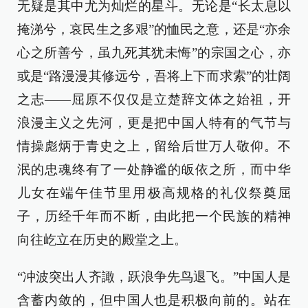
无疑是其中尤为灿烂的星斗。无论是“长太息以
掩涕兮，哀民生之多艰”的恤民之意，还是“亦余
心之所善兮，虽九死其犹未悔”的宗国之心，亦
或是“路漫漫其修远兮，吾将上下而求索”的壮阔
之志——屈原不仅仅是立楚辞文体之始祖，开
浪漫主义之先河，更是把中国人特有的气节与
情操彪炳于青史之上，留给后世万人敬仰。不
泯的忠魂终有了一处静谧的皈依之所，而中华
儿女在端午佳节里用极高规格的礼仪祭奠屈
子，历经千年而不断，由此把一个民族的精神
向往屹立在历史的殿堂之上。
“冲波突出人齐譀，跃浪争先鸟退飞。”中国人是
含蓄内敛的，但中国人也是积极向前的。站在