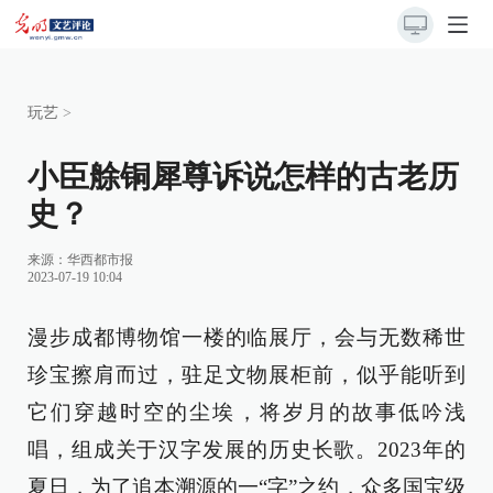
玩艺
>
小臣艅铜犀尊诉说怎样的古老历
史？
来源：
华西都市报
2023-07-19 10:04
漫步成都博物馆一楼的临展厅，会与无数稀世
珍宝擦肩而过，驻足文物展柜前，似乎能听到
它们穿越时空的尘埃，将岁月的故事低吟浅
唱，组成关于汉字发展的历史长歌。2023年的
夏日，为了追本溯源的一“字”之约，众多国宝级