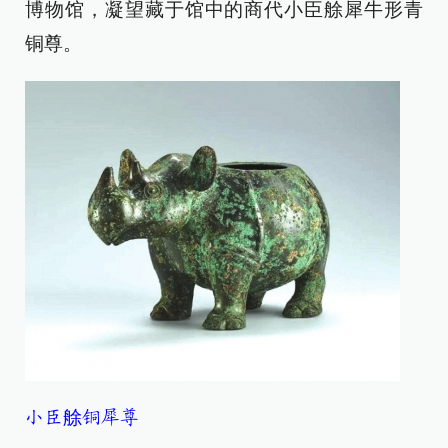
博物馆，凝望藏于馆中的商代小臣艅犀牛形青
铜尊。
小臣艅铜犀尊