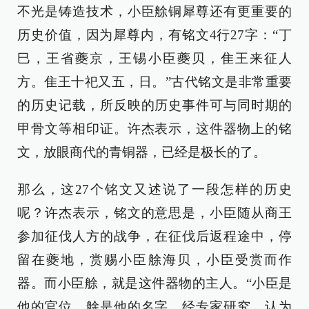
不光是铸造技术，小臣艅铜犀尊还有更重要的
历史价值，因为犀尊内，有铭文4行27字：“丁
巳，王省夔京，王锡小臣夔贝，隹王来征人
方。隹王十祀又五，日。”古代铭文是非常重要
的历史记载，所反映的历史事件可与同时期的
甲骨文等相印证。许杰表示，这件器物上的铭
文，放眼商代的青铜器，已经是极长的了。
那么，这27个铭文又述说了一段怎样的历史
呢？许杰表示，铭文的意思是，小臣随从商王
参加征伐人方的战争，在征伐后返程途中，停
留在夔地，赏赐小臣艅海贝，小臣受赏而作
器。而小臣艅，就是这件器物的主人。“小臣是
他的官位，艅是他的名字。经专家研究，认为