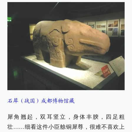
石犀（战国）成都博物馆藏
犀角翘起，双耳竖立，身体丰腴，四足粗
壮……细看这件小臣艅铜犀尊，很难不喜欢上