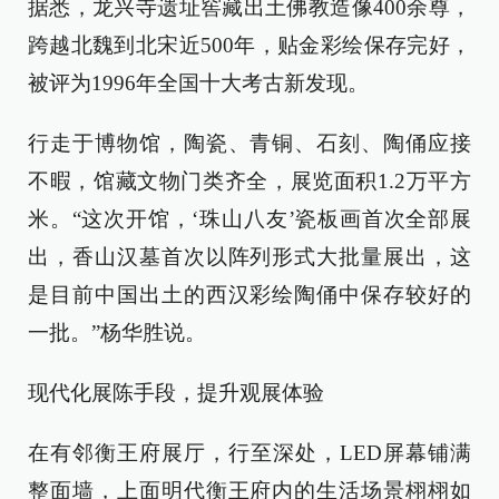
据悉，龙兴寺遗址窖藏出土佛教造像400余尊，
跨越北魏到北宋近500年，贴金彩绘保存完好，
被评为1996年全国十大考古新发现。
行走于博物馆，陶瓷、青铜、石刻、陶俑应接
不暇，馆藏文物门类齐全，展览面积1.2万平方
米。“这次开馆，‘珠山八友’瓷板画首次全部展
出，香山汉墓首次以阵列形式大批量展出，这
是目前中国出土的西汉彩绘陶俑中保存较好的
一批。”杨华胜说。
现代化展陈手段，提升观展体验
在有邻衡王府展厅，行至深处，LED屏幕铺满
整面墙，上面明代衡王府内的生活场景栩栩如