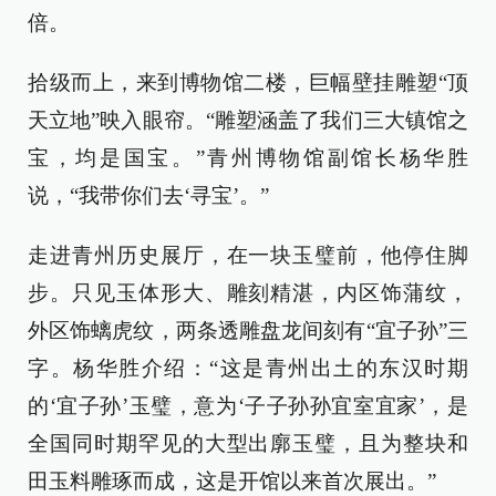
倍。
拾级而上，来到博物馆二楼，巨幅壁挂雕塑“顶
天立地”映入眼帘。“雕塑涵盖了我们三大镇馆之
宝，均是国宝。”青州博物馆副馆长杨华胜
说，“我带你们去‘寻宝’。”
走进青州历史展厅，在一块玉璧前，他停住脚
步。只见玉体形大、雕刻精湛，内区饰蒲纹，
外区饰螭虎纹，两条透雕盘龙间刻有“宜子孙”三
字。杨华胜介绍：“这是青州出土的东汉时期
的‘宜子孙’玉璧，意为‘子子孙孙宜室宜家’，是
全国同时期罕见的大型出廓玉璧，且为整块和
田玉料雕琢而成，这是开馆以来首次展出。”