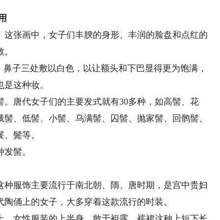
用
这张画中，女子们丰腴的身形、丰润的脸盘和点红的
致。
鼻子三处敷以白色，以让额头和下巴显得更为饱满，
也是这种妆。
唐代女子们的主要发式就有30多种，如高髻、花
峨髻、低髻、小髻、乌满髻、囚髻、抛家髻、回鹘髻、
鬟、鬓等。
种发髻。
种服饰主要流行于南北朝、隋、唐时期，是宫中贵妇
代陶俑上的女子，大多穿着这款流行的时装。
，女性服装的上半身，敢于袒露。襦裙这种上短下长