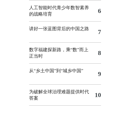
人工智能时代青少年数智素养
6
的战略培育
讲好一张蓝图背后的中国之路
7
数字福建探新路，乘“数”而上
8
正当时
从“乡土中国”到“城乡中国”
9
为破解全球治理难题提供时代
10
答案