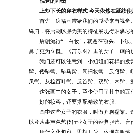
视觉的冲击
上短下长的穿衣样式 今天依然在延续使
首先，这幅画带给我们的感受来自视觉。
绛唇，将唐朝以胖为美的特征展现得淋漓尽
唐朝流行“三白妆”，就是在额头、下颌、
鼻子更为立挺。《宫乐图》里的女子，画的
我们还可以注意到，小姐姐们花样的发髻。
髻、倭坠髻、坠马髻、闹扫妆髻、反绾髻、
凤髻、从梳百叶髻、反首髻、双髻、木髻、
这张画中的女子，至少使用了其中的五
好的妆容，还要搭配精致的衣服。
画中这些女子的衣服，叫做齐胸襦裙。这
以及从事声色艺伎行业女子的经典服饰。唐
唐代文化包容，思想开放，体现在服饰上