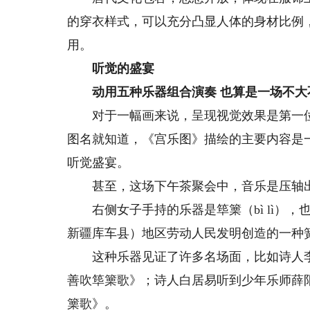
的穿衣样式，可以充分凸显人体的身材比例
用。
听觉的盛宴
动用五种乐器组合演奏 也算是一场不大
对于一幅画来说，呈现视觉效果是第一位
图名就知道，《宫乐图》描绘的主要内容是
听觉盛宴。
甚至，这场下午茶聚会中，音乐是压轴
右侧女子手持的乐器是筚篥（bì lì），
新疆库车县）地区劳动人民发明创造的一种
这种乐器见证了许多名场面，比如诗人李
善吹筚篥歌》；诗人白居易听到少年乐师薛
篥歌》。