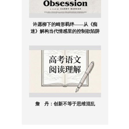
许愿柳下的畸形羁绊——从《痴
迷》解构当代情感里的控制欲陷阱
詹 丹：创新不等于思维混乱