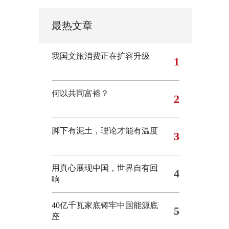
最热文章
我国文旅消费正在扩容升级
1
何以共同富裕？
2
脚下有泥土，理论才能有温度
3
用真心展现中国，世界自有回
4
响
40亿千瓦家底铸牢中国能源底
5
座