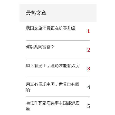
最热文章
我国文旅消费正在扩容升级
1
何以共同富裕？
2
脚下有泥土，理论才能有温度
3
用真心展现中国，世界自有回
4
响
40亿千瓦家底铸牢中国能源底
5
座