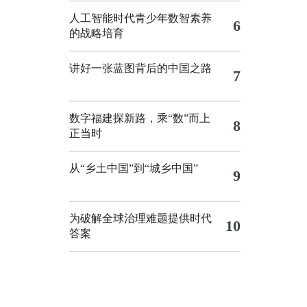
人工智能时代青少年数智素养
6
的战略培育
讲好一张蓝图背后的中国之路
7
数字福建探新路，乘“数”而上
8
正当时
从“乡土中国”到“城乡中国”
9
为破解全球治理难题提供时代
10
答案