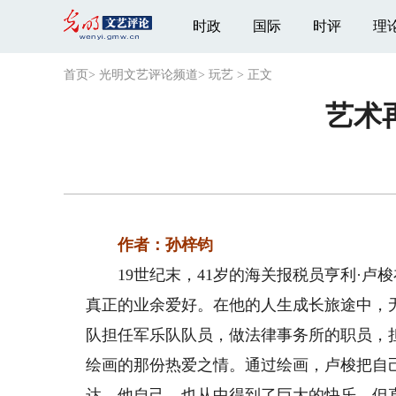
时政
国际
时评
理
首页
>
光明文艺评论频道
>
玩艺
>
正文
艺术
作者：孙梓钧
19世纪末，41岁的海关报税员亨利·卢
真正的业余爱好。在他的人生成长旅途中，
队担任军乐队队员，做法律事务所的职员，
绘画的那份热爱之情。通过绘画，卢梭把自
达。他自己，也从中得到了巨大的快乐。但直