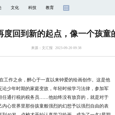
论
文化
科技
教育
再度回到新的起点，像一个孩童
来源：
文汇报
2023-09-20 09:38
梭在工作之余，醉心于一直以来钟爱的绘画创作。这是他
无论少年时期的家庭变故，年轻时候学习法律，参加军
担任通行税的税务员……他始终没有放弃的，就是对于
己内心世界里那份孩童般强烈的幻想予以强烈自由的表
到40岁，卢梭才开始认真学习绘画，成为了一名“星期