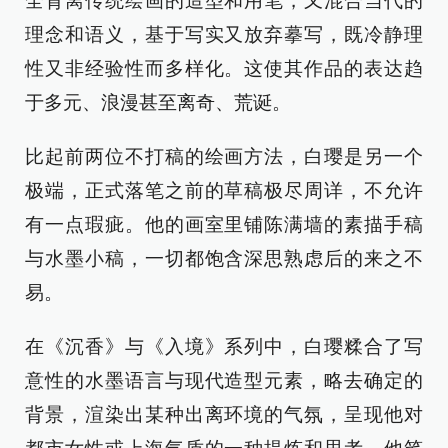
全背离传统绘画的造型和用笔，又混合当代的
理念和语义，基于写实又放弃摹写，既冷静理
性又非经验性而多样化。这使其作品的表达趋
于多元、浪漫甚至离奇、荒诞。
比起前两位不打稿的绘画方法，白璎是另一个
极端，正式落笔之前的草稿极尽周详，不允许
有一点瑕疵。他的画室里铺陈满墙的素描手稿
与水墨小稿，一切都饱含深思熟虑后的来之不
易。
在《沉香》与《入境》系列中，白璎糅合了写
意性的水墨语言与现代造型元素，略去确定的
背景，渲染出某种出离环境的气氛，呈现他对