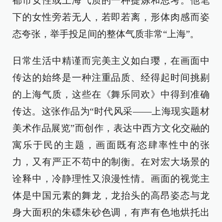
都市女性或上海气质的一种提炼和思考。他笔
下的女性旁若无人，若即若离，形体肉感而姿
态夸张，举手投足间的整体气质非常“上海”。
日常生活中精谨而完美主义如白璎，在画面中
传达的始终是一种注重品质、经得起时间挑剔
的上海气质，这些在《舞乐同欢》中得到准确
传达。这张作品为“时代风采——上海现实题材
美术作品展览”而创作，表达中西方文化交融的
寓乐于民的主题，画面既有恣肆率性中的张
力，又有严正不苟中的制衡。在对宏大场景的
诠释中，冷静理性又浪漫性情。画面的视觉主
体是中国元素的舞龙，龙抬头的高昂姿态与龙
身大面积的朱磦朱砂色调，有声有色地烘托出