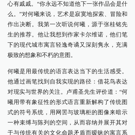
心有戚戚。“你永远不知道他下一张作品会是什
么。”对何曦来说，艺术是寂寞地探索、冒险和
作出决断。我第一次听说何曦，源于张桂铭先
生的推荐。他让我想到作家卡尔维诺，他们笔
下的现代城市寓言轻逸奇谲又深刻隽永，充满
极致的想象和不朽的意图。
何曦是用最传统的语言表达当下的生活感受。
他通过画笔找到自我实现的路径：借花鸟表达
对现实与世界的关注。卢甫圣先生评价道：“何
曦用带有象征性的形式语言重新解构了传统图
式的符号系统，用网罟与玻璃柜的图像来暗示
一种束缚与陈列的空间，从而容纳并展开其对
于与传统有关的文化命题矛盾而暧昧的寓言系