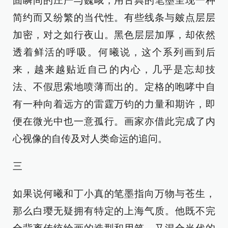
固瞬间的庄严与巍峨，用古典的笔墨呈现一种
简约而又纷繁的当代性。有些线条与皴点层层
加密，对之如行夜山。黑色层层加厚，却依然
透着鲜活的呼吸。何曦说，这个系列画到后
来，越来越贴近自己的内心，几乎是忘却技
法、不假思索地喷薄而出的。定格的咆哮中自
有一种向着远方的雷霆万钧的力量和期许，即
便在微光中也一意孤行。画家亦借此完成了内
心视像的自传及对人类命运的追问。
三
如果说何曦和丁小真的笔墨指向万物与苍生，
那么白璎无疑拥有特定的上海气质。他既不完