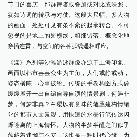
节日的喜庆。那群舞者或叠加或对比或映照，
犹如诗词的转承与对仗。这般大尺幅、多人物
的画面，处处可见有条不紊的起承转合。不可
忽视的是地上的短横线，粗细错落、概念化地
穿插连贯，与空间的各种弧线遥相呼应。
《漾》系列等沙滩游泳群像亦源于上海印象。
画面以都市芸芸众生为主角，人们或静或动，
姿态横陈，心事披纷。传统的手卷构图方式像
缓缓展开一出自编自导自演的情景剧，何遇非
梦，何梦非真？白璎以有意味的笔墨建构情绪
化的都市人文景观，用快速的水墨行笔传达闪
烁迷离的上海情怀。人物的半梦半醒之间似乎
蕴藏着迷惘与不安，这也是一种时代心绪。为