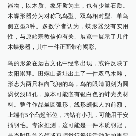
器物，以木质、象牙质为主，也有少量石质。
木蝶形器分为对称飞鸟型、双鸟相对型、单鸟
侧立型3种。多数学者认为，蝶形器没有实用
性，与原始宗教信仰有关。展览中展示了几件
木蝶形器，其中一件正面带有褐彩。
鸟的形象在远古文化中经常出现，或许反映了
太阳崇拜。田螺山遗址出土了一件双鸟木雕，
形态为两只相向飞翔的鸟，鸟的眼睛阴刻为圆
涡状浅凹孔，原本可能嵌有银白色的蚌壳类材
料。整件作品呈圆弧形，线形颇似人的前额，
上端有5个凸起部位，均钻有小孔，可能用于安
插羽毛。专家推测，这可能是一件木质羽冠，
是当时氏族首领或巫师举行祭祀活动时的重要