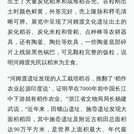
出土了大量炭化稻米和成堆稻谷壳。谷粒刚出
土时颜色鲜黄，外形完好，壳上隆脉和稃毛清
晰可辨。展览中呈现了河姆渡文化遗址出土的
炭化稻谷、炭化米粒和骨耜、点种棒等农耕器
具，还有陶釜、陶灶等炊具，一些陶釜底部碎
片上残留黑色锅巴，可见颗粒完整的饭粒，说
明河姆渡先民以稻米为主食。
“河姆渡遗址发现的人工栽培稻谷，推翻了‘稻作
农业起源印度说’，证明早在7000年前中国长江
中下游就有稻作农业。”浙江省文物局局长杨建
武说，“近年来，田螺山遗址、施岙遗址发现大
面积稻田，其中施岙遗址及附近古稻田总面积
达90万平方米，是世界上面积最大、年代最