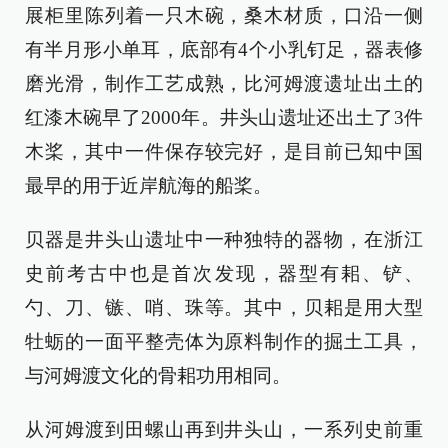
展柜里陈列着一只木碗，桑木材质，口沿一侧
有半月形小单耳，底部有4个小乳钉足，器表修
磨光滑，制作工艺成熟，比河姆渡遗址出土的
红漆木碗早了2000年。井头山遗址还出土了3件
木桨，其中一件保存较完好，是目前已知中国
最早的用于近岸航海的船桨。
贝器是井头山遗址中一种独特的器物，在浙江
史前考古中也是首次发现，器型有耜、铲、
勺、刀、镞、哨、珠等。其中，贝耜是用大型
牡蛎的一面平整壳体为原料制作的掘土工具，
与河姆渡文化的骨耜功用相同。
从河姆渡到田螺山再到井头山，一系列史前重