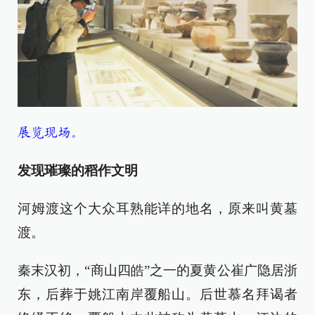
展览现场。
发现璀璨的稻作文明
河姆渡这个大众耳熟能详的地名，原来叫黄墓
渡。
秦末汉初，“商山四皓”之一的夏黄公崔广隐居浙
东，后葬于姚江南岸覆船山。后世慕名拜谒者