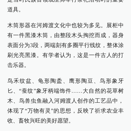
道具。
木筒形器在河姆渡文化中也较为多见。展柜中
有一件黑漆木筒，由整段木头掏挖而成，器身
表面分为3段，两端刻有多圈平行线纹，整体涂
刷光亮黑漆。有学者认为，这是一件古人的打
击乐器。
鸟禾纹盆、龟形陶盉、鹰形陶豆、鸟形象牙
匕、“蚕纹”象牙柄端饰件……大自然的花草树
木、鸟兽虫鱼融入河姆渡人创作的工艺品中，
体现了“万物有灵”的思想，反映了祈求农业丰
收、畜牧兴旺的美好愿望。