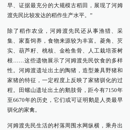
早、证据最充分的大规模古稻田，展现了河姆
渡先民比较发达的稻作生产水平。”
除了稻作农业，河姆渡先民还从事渔猎、采
集、家畜饲养，食物来源较为丰富。菱角、芡
实、葫芦籽、桃核、金枪鱼骨、人工栽培茶树
根……这些遗物展示了河姆渡先民饮食的多样
性。河姆渡遗址出土的陶猪，造型兼具野猪和
家猪的特征，一定程度上反映了家猪驯化的过
程。田螺山遗址出土的鹅肢骨，距今有7150年
至6670年的历史，它们或可证明鹅是人类最早
驯化的家禽。
河姆渡先民生活的村落周围水网纵横，乘舟出