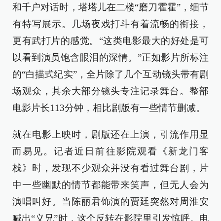
和千户对话时，塔塔儿在二楼“磨刀霍霍”，细节
有特写展示。几场夜戏打斗有着流畅的衔接，
更有武打片的感觉。“这类电影最大的好处是可
以看到演员饱含眼泪的深情。”正如影片所标注
的“白描式纪实”，全片除了几个互动镜头带有剧
场观众，其余大部分镜头专注记录舞台。整部
电影片长113分钟，相比剧版有一些情节删减。
就在电影上映时，剧版还在上演，引流作用显
而易见。记者近日前往影院观看《新龙门客
栈》时，发现不少观众并没有看过舞台剧，片
中一些幽默的情节都能带来笑声，但无人会为
演唱叫好。当陈丽君饰演的贾廷突然对周淮安
喊出“义兄”时，这个反转在影院里引发惊呼。电