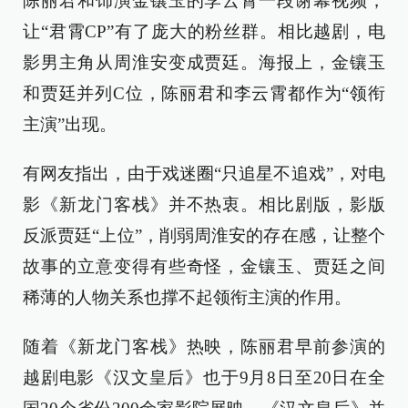
陈丽君和饰演金镶玉的李云霄一段谢幕视频，
让“君霄CP”有了庞大的粉丝群。相比越剧，电
影男主角从周淮安变成贾廷。海报上，金镶玉
和贾廷并列C位，陈丽君和李云霄都作为“领衔
主演”出现。
有网友指出，由于戏迷圈“只追星不追戏”，对电
影《新龙门客栈》并不热衷。相比剧版，影版
反派贾廷“上位”，削弱周淮安的存在感，让整个
故事的立意变得有些奇怪，金镶玉、贾廷之间
稀薄的人物关系也撑不起领衔主演的作用。
随着《新龙门客栈》热映，陈丽君早前参演的
越剧电影《汉文皇后》也于9月8日至20日在全