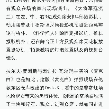
NT Live制作团队不会为拍片重新搭景，只拍摄
有观众在场的舞台现场演出。《大将军寇流
兰》在左、中、右3边观众席安排4部摄影机，
动用摇臂及手提斯坦尼康摄影机拍摄近距离辩
论与格斗。《科学怪人》除固定摄影机、推轨
摄影机外，还在舞台正上方及观众席天花板放
置摄影机，拍摄独特的灯泡装置以及俯视舞台
镜头。
拉尔夫·费因斯与因迪拉·瓦尔玛主演的《麦克
白》也是如此，这版《麦克白》拍摄现场在伦
敦东区仓库改建的Dock-X，看中的是非常规场
地给观众带来的黑暗体验。6米高的空场被堆满
了土块和碎石。观众走进观众席，就如同走进