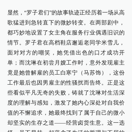
显然，“罗子君们”的故事轨迹正经历着一场从高
歌猛进到急转直下的微妙转变。在两部剧中，
都巧妙地设置了女主角在服务行业偶遇旧识的
情节。罗子君在高档鞋店邂逅老同学米雪儿，
面对对方的嘲笑，她凭借出色的口才成功开
单；而沈琳在初尝月嫂工作时，意外发现雇主
竟是她曾解雇的员工白寒宁（马苏饰），这份
工作最后也因男雇主的性骚扰而告终。正是这
些看似平凡无奇的失败，铸就了沈琳对生活深
度的理解与感知，激发了她内心深处对自我价
值的不懈追求，她最终找到了属于自己的微小
却坚实的生存之道——经营卤货生意。这一选