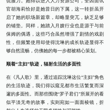
说服力。她得以进入人力资源公司，全因面试
官胡海莉恰好是她昔日的下属，这一转折虽开
启了她的职场新篇章，却略显突兀，缺乏足够
的铺垫。同样，她踏入月嫂行业也是源于与前
保姆的偶遇，这些巧合虽然增强了剧情的戏剧
性，但频繁使用却使得沈琳的成长轨迹显得不
够自然流畅，仿佛她的每一步都被精心策划。
顺着“主妇”轨迹，辐射生活的多面性
在《凡人歌》里，通过追踪沈琳这位“主妇”角色
的生活轨迹，我们得以窥见都市生活繁复而深
邃的多面性。而那些围绕“罗子君们”所展开的看
似平淡无奇的故事，实则宛如一面面棱镜，折