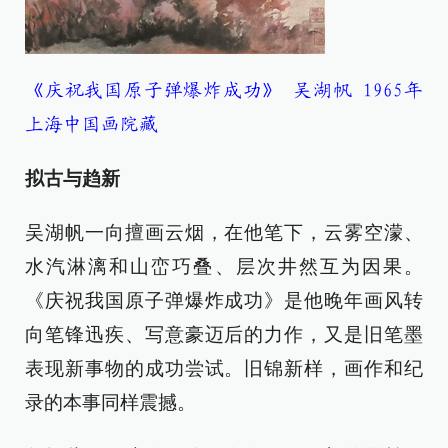
《庆祝我国原子弹爆炸成功》 吴湖帆 1965年
上海中国画院藏
拟古与趋新
吴湖帆一向擅画云烟，在他笔下，云雾空濛、
水汽淋漓和山峦巧叠、层次井然互为因果。
《庆祝我国原子弹爆炸成功》是他晚年画风转
向笔锋迅疾、写意豪迈后的力作，又是旧笔墨
表现新事物的成功尝试。旧锦新样，画作和纪
录的本事同样震撼。