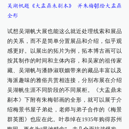
吴湖帆题《大盂鼎未剔本》 并朱梅邨绘大盂鼎
全形
试想吴湖帆大展也能这么就近处理线索和展品
的关系，而不是简单分置展品和介绍，似乎观
感更好。以展出的拓片为例，拓本博古画可以
按其制作的时间和主体内容，和吴家的祖传家
藏、吴湖帆与潘静淑联姻带来的藏品丰富以及
海派趣味的雅俗共赏相连接，分别布展在介绍
吴湖帆生涯不同阶段的不同展柜。《大盂鼎未
剔本》下附有朱梅邨画的全形，就可以展于介
绍梅景书屋子弟处，老师与弟子合作的《梅景
群英图》也应在此。叶恭绰在1935年购得苏州