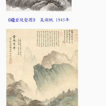
《巉岩陡壑图》 吴湖帆 1945年