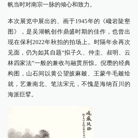
帆当时对南宗一脉的倾心和致力。
本次展览中展出的、画于1945年的《巉岩陡壑
图》，是吴湖帆创作鼎盛时期的佳作，也曾出
现在保利2022年秋拍的拍场上。时隔年余再次
见面，仍为如其自题“拟子久、仲圭、叔明、云
林四家法”一般的兼收与融贯所惊。倪瓒的经典
构图，山石间以黄公望披麻皴、王蒙牛毛皴绘
就，艺兼南北、笔法宋元，不愧是海纳百川的
海派巨擘。