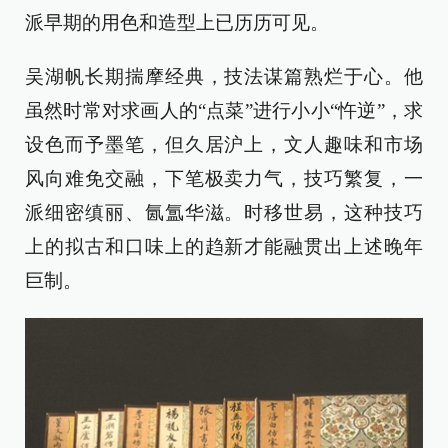
派早期的用色和造型上已历历可见。
吴湖帆长期揣摩经典，技法谋篇熟烂于心。他
虽然时常对求画人的“点菜”进行小小“忤逆”，求
设色而予墨笔，但久居沪上，文人趣味和市场
风向难免交融，下笔极卖力气，技巧繁复，一
派细密缜丽、氤氲华滋。时移世易，这种技巧
上的拟古和口味上的趋新才能融贯出上述晚年
巨制。