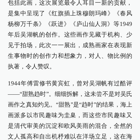
包括此画，这次展览最令人耳目一新的贡献，
是集中呈现了《红旗插上珠穆朗玛峰》《春风
杨柳万千条》《跃进》《庐山仙人洞》等1949
年后吴湖帆的创作。这些画作见藏于机构、少
见于拍场，此次一一展出，成熟画家在表现新
生事物时的创作力和想象力，对人、物比例的
执著，令人赞叹。
1944年傅雷修书黄宾虹，曾对吴湖帆有过酷评
——“甜熟趋时”。细细拆解，这未尝不是对吴氏
画作之真知灼见。“甜熟”是“趋时”的结果，海上
画派多以市民趣味为圭臬，而这些市民趣味又
是清代审美的沉淀和欧风美雨的混合，全然的
文人孤高和自出机杼难以在洋场立足，这在海