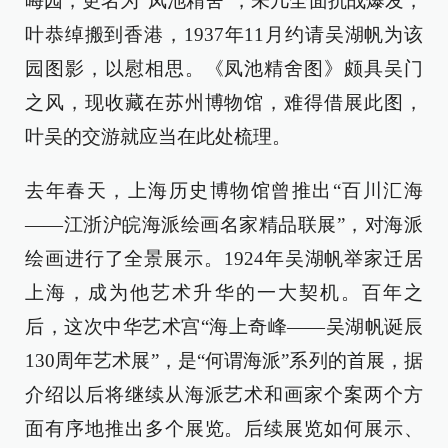
晦园，更名为“凤池精舍”，未几全面抗战爆发，
叶恭绰搬到香港，1937年11月约请吴湖帆为该
园图影，以慰相思。《凤池精舍图》颇具吴门
之风，现收藏在苏州博物馆，难得借展此图，
叶吴的交游就应当在此处梳理。
去年春天，上海历史博物馆曾推出“百川汇海
——江浙沪皖海派绘画名家精品联展”，对海派
绘画进行了全景展示。1924年吴湖帆举家迁居
上海，成为他艺术升华的一大契机。百年之
后，这次中华艺术宫“海上奇峰——吴湖帆诞辰
130周年艺术展”，是“何谓海派”系列的首展，据
介绍以后将继续从海派艺术和画家个案两个方
面有序地推出多个展览。后续展览如何展示、