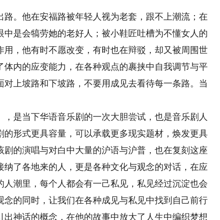
路。他在安福路被年轻人视为老套，跟不上潮流；在
眼中是会犒劳她的老好人；被小鞋匠吐槽为不懂女人的
作用，他有时不愿改变，有时也在辩驳，却又被周围世
了体内的应变能力，在各种观点的裹挟中自我调节与平
面对上坡路和下坡路，不要用成见去看待每一条路。当
。
，是当下华语音乐剧的一次大胆尝试，也是音乐剧人
剧的形式更具容量，可以承载更多现实题材，焕发更具
该剧的演唱与对白中大量的沪语与沪普，也在复刻这座
接纳了各地来的人，更是各种文化与观念的对话，在应
的人潮里，每个人都会有一己私见，私见经过沉淀也会
观念的同时，让我们在各种成见与私见中找到自己前行
引出神话的概念，在他的故事中放大了人生中编织梦想