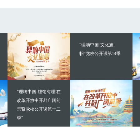
“理响中国·文化旗
帜”党校公开课第14季
“理响中国·铿锵有理|在
改革开放中开辟广阔前
景暨党校公开课第十二
季”