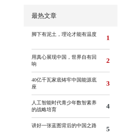
最热文章
脚下有泥土，理论才能有温度
1
用真心展现中国，世界自有回
2
响
40亿千瓦家底铸牢中国能源底
3
座
人工智能时代青少年数智素养
4
的战略培育
讲好一张蓝图背后的中国之路
5