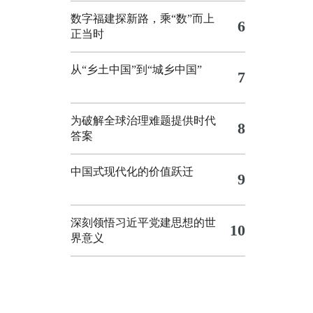
数字福建探新路，乘“数”而上
6
正当时
从“乡土中国”到“城乡中国”
7
为破解全球治理难题提供时代
8
答案
中国式现代化的价值跃迁
9
深刻领悟习近平党建思想的世
10
界意义