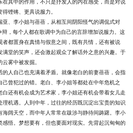
乐在其中的作用，不只是抒发人的内在感受，而是对说
变得铿锵、更具说服力。
亚、李小姐与蓓蓓，从相互间阴阳怪气的调侃式对
题争辩，每个人都在歌调中为自己的言辞增加说服力。这
观者都置身在真情与假意之间，既有共情，还有被说
发满堂的笑声，还会激起观众了解话外之意的兴趣。于
的云雾中被发掘。
的人自己也充满着矛盾。就像老白的前妻蓓蓓，会指
自己曾犯过的错。老白、李小姐等都处在中年危机之
老白还有机会成为艺术家，李小姐还有机会带着女儿走
处理机遇。人到中年，过往的经历既沉淀出宝贵的知识
有海阔天空，而中年人常常在跋涉与静待间踌躇。李小
类感悟。梦想要有，但也要面对现实。先背起沉甸甸的