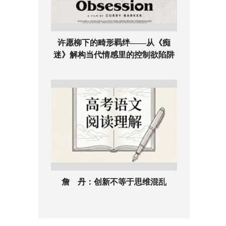
许愿柳下的畸形羁绊——从《痴
迷》解构当代情感里的控制欲陷阱
詹 丹：创新不等于思维混乱