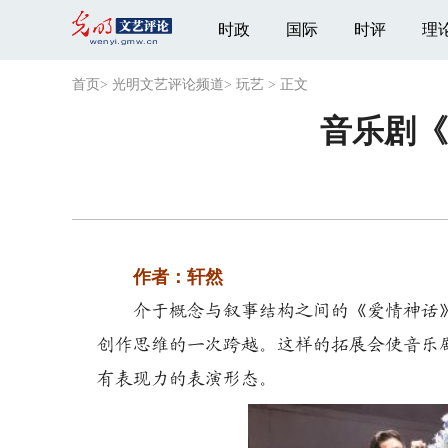
时政
国际
时评
理
首页
>
光明文艺评论频道
>
玩艺
>
正文
音乐剧《
作者：轩然
介于概念与叙事结构之间的《爱情神话
创作思维的一次跨越。这样的拓展会使音乐
有表现力的表演形态。