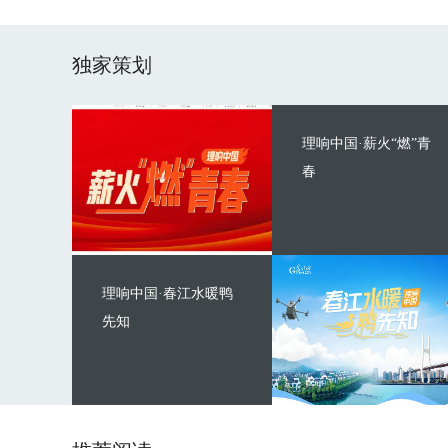
独家策划
理响中国·薪火“燃”青
春
理响中国·春江水暖鸭
先知