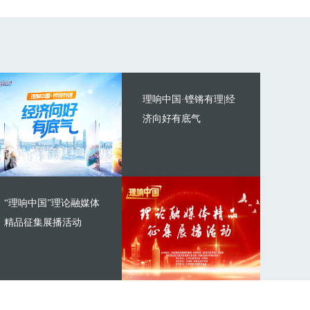
理响中国·铿锵有理|经
济向好有底气
“理响中国”理论融媒体
精品征集展播活动