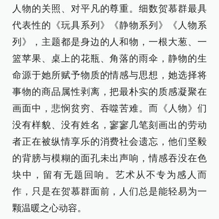
人物的关照、对平凡的尊重。细数贺慕群最具
代表性的《玩具系列》《静物系列》《人物系
列》，主题都是身边的人和物，一根大葱、一
篮苹果、桌上的花瓶、角落的雨伞，静物的生
命源于她所赋予物质的情感与思想，她选择将
事物的商品属性剥离，把最朴实的质感凝聚在
画面中，悲悯贫穷、吞噬苦难。而《人物》们
没有样貌、没有姓名，寥寥几笔刻画出的劳动
者正在被纵情享乐的消费社会遗忘，他们坚毅
的背膀与模糊的面孔未出声响，情感吞没在色
块中，留有无题回响。艺术从不专为感人而
作，只是在贺慕群面前，人们总是能轻易为一
颗温暖之心动容。