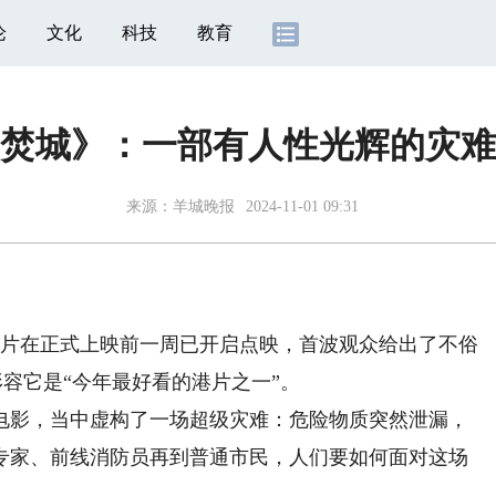
论
文化
科技
教育
焚城》：一部有人性光辉的灾难
来源：
羊城晚报
2024-11-01 09:31
片在正式上映前一周已开启点映，首波观众给出了不俗
人形容它是“今年最好看的港片之一”。
影，当中虚构了一场超级灾难：危险物质突然泄漏，
境专家、前线消防员再到普通市民，人们要如何面对这场