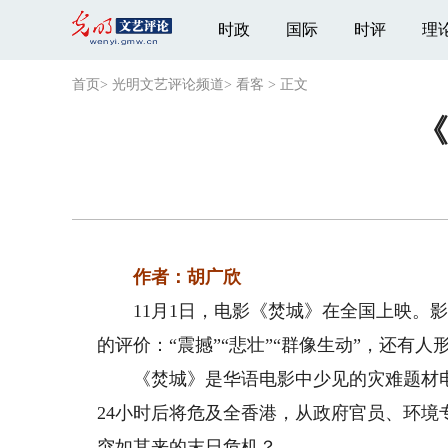
时政
国际
时评
理
首页
>
光明文艺评论频道
>
看客
>
正文
《
作者：胡广欣
11月1日，电影《焚城》在全国上映。影
的评价：“震撼”“悲壮”“群像生动”，还有
《焚城》是华语电影中少见的灾难题材电
24小时后将危及全香港，从政府官员、环
突如其来的末日危机？