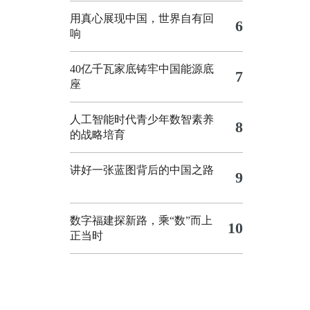
用真心展现中国，世界自有回
6
响
40亿千瓦家底铸牢中国能源底
7
座
人工智能时代青少年数智素养
8
的战略培育
讲好一张蓝图背后的中国之路
9
数字福建探新路，乘“数”而上
10
正当时