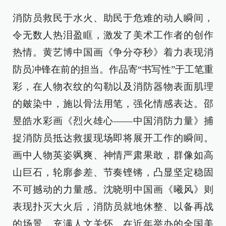
消防员救民于水火、助民于危难的动人瞬间，
令无数人热泪盈眶，激发了美术工作者的创作
热情。黄艺博中国画《争分夺秒》着力表现消
防员冲锋在前的担当。作品寄“书写性”于工笔重
彩，在人物衣纹的勾勒以及消防器物表面肌理
的皴染中，施以骨法用笔，强化情感表达。邵
昱皓水彩画《烈火雄心——中国消防力量》捕
捉消防员抵达救援现场即将展开工作的瞬间。
画中人物英姿飒爽、神情严肃果敢，群像如高
山巨石，轮廓参差、节奏铿锵，凸显坚定稳固
不可撼动的力量感。沈晓明中国画《曦风》则
表现扑灭大火后，消防员就地休整、以备再战
的场景，充满人文关怀。在近年举办的全国美