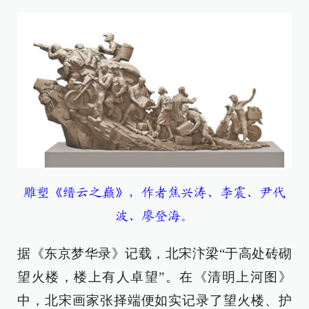
雕塑《缙云之巅》，作者焦兴涛、李震、尹代
波、廖登海。
据《东京梦华录》记载，北宋汴梁“于高处砖砌
望火楼，楼上有人卓望”。在《清明上河图》
中，北宋画家张择端便如实记录了望火楼、护