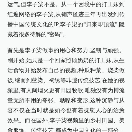
运气,但李子柒不是。从一个困境中的打工妹到
红遍网络的李子柒,从销声匿迹三年再出发到传
播中国传统文化的IP,李子柒的“归来即顶流”,隐
藏着很多待解的“密码”。
首先是李子柒做事的用心和努力,坚韧与顽强。
刚开始,她只是一个回家照顾奶奶的打工妹,从生
活食物开始发布自己的视频,种瓜种菜、烧柴做
饭,继而到蓝染、蜀绣等非遗传统技艺,在她的视
频里,有人间烟火更有田园牧歌,唯独没有为博流
量无所不用的夸张、聒噪和变形,这种沉静与从
容不仅在当时就是如今也有着抚慰人心的治愈
效果。而在国外,李子柒视频里的乡村田园、美
食服饰、传统技艺,都成为中国文化的一部分。