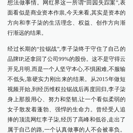
想法做事情。网红界这一所谓“田园失踪案”,表
面看似是商业资本作祟,今天来看,其实是资本的
方向和李子柒的生活理念、权益、创作方向渐
行渐远的结果。
经过长期的“拉锯战”,李子柒终于守住了自己的
品牌IP,还拿回了公司99%的股份。这不是守得云
开见月明,而是一个人坚守本心,不惧困难,不服输
不低头,靠硬实力刚出来的结果。从2015年做短
视频开始,到经历维权拉锯战后再度回归,李子柒
身上那股用心、努力和坚韧,让一个看似柔弱的
女子散发着蓬勃、强悍的生命力。曾经受人追
捧的顶流网红李子柒,经历了高峰和低谷,走出了
属于自己的路,一个认真做事的人不会被辜负。