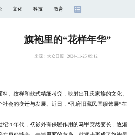
论
文化
科技
教育
旗袍里的“花样年华”
来源：
大众日报
2024-11-25 09:12
料、纹样和款式精细考究，映射出孔氏家族的文化、
个社会的变迁与发展。近日，“孔府旧藏民国服饰展”在
纪20年代，袄衫外有保暖作用的马甲突然变长，逐渐
管在肩处缝合，去掉里面的衣身，就逐步形成了旗袍最