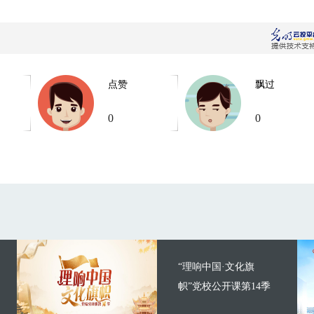
点赞
飘过
0
0
“理响中国·文化旗
帜”党校公开课第14季