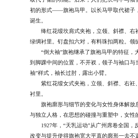
初的形式——旗袍马甲。以长马甲取代裙子
诞生。
绛红花缎坎肩式夹袍，立领、斜襟、右衽
绿绸衬里。钉盘扣六对，有料珠扣两粒。领
“倒大袖”旗袍继承了旗袍马甲的特征，大
到脚踝中间的位置，不开衩，领子与袖口与
袖”样式，袖长过肘，露出小臂。
紫红花缎女式夹袍，立领、斜襟、右衽、
衬里。
旗袍廓形与细节的变化与女性身体解放息
与独立人格，在思想的碰撞与重塑中，女性
1927年，“天乳运动”从广州席卷全国
改变与提升使得旗袍宽大平直的廓形一去不