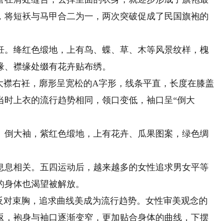
，将短袄与马甲合二为一，两次突破促成了民国旗袍的
。绛红色缎地，上有鸟、蝶、草、木等风景纹样，槐
缘、襟缘处缀有花卉贴布绣。
襟右衽，廓形呈宽松的A字形，线条平直，长度在膝盖
当时上衣的流行趋势相同，领口变低，袖口呈“倒大
倒大袖，紫红色缎地，上有花卉、瓜果图案，绿色绸
息相关。五四运动后，越来越多的女性追求男女平等
的身体也渴望被解放。
，反对束胸，追求曲线美成为流行趋势。女性审美观念的
返，袍身与袖口逐渐变窄，更加贴合身体的曲线，下摆