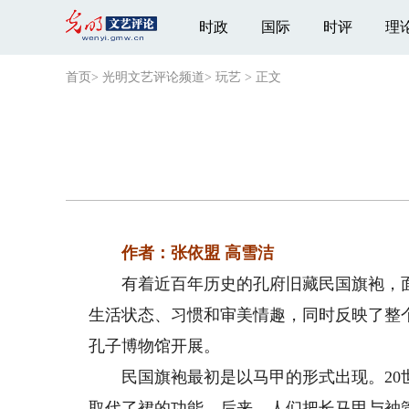
时政
国际
时评
理
首页
>
光明文艺评论频道
>
玩艺
>
正文
作者：张依盟 高雪洁
有着近百年历史的孔府旧藏民国旗袍，面
生活状态、习惯和审美情趣，同时反映了整
孔子博物馆开展。
民国旗袍最初是以马甲的形式出现。20世
取代了裙的功能。后来，人们把长马甲与袖