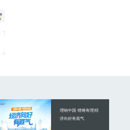
理响中国·铿锵有理|经
济向好有底气