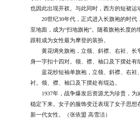
也因此出现开衩。与此同时，西方的短裙运
20世纪30年代，正式进入长旗袍的时代
至地面，成为“扫地旗袍”。随着旗袍长度
跟鞋成为女性最为摩登的装扮。
黄花绸夹旗袍，立领、斜襟、右衽、长窄
身一字扣十四对。领、襟、袖口及下摆处有
蓝花纱短袖单旗袍，立领、斜襟、右衽、
衬。领、襟、袖口及下摆处有绲边。
1937年，战争爆发后资源尤为珍贵，为
稳定下来。女子的服饰变迁表现了女子思想
新一代女性。（张依盟 高雪洁）