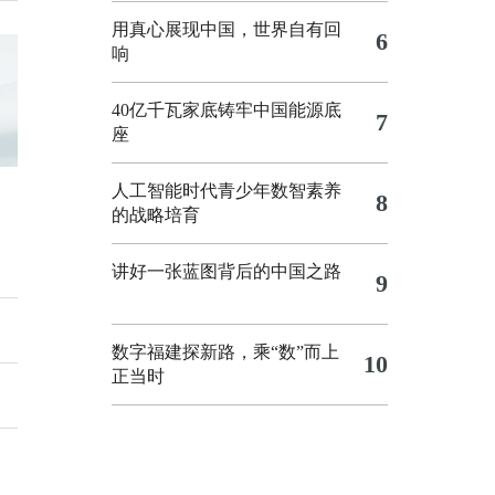
用真心展现中国，世界自有回
6
响
40亿千瓦家底铸牢中国能源底
7
座
人工智能时代青少年数智素养
8
的战略培育
讲好一张蓝图背后的中国之路
9
数字福建探新路，乘“数”而上
10
正当时