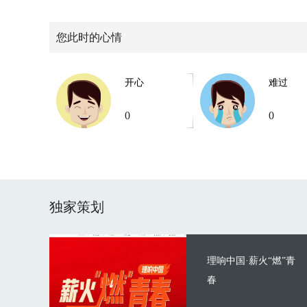
您此时的心情
开心
难过
0
0
独家策划
理响中国·薪火“燃”青
春