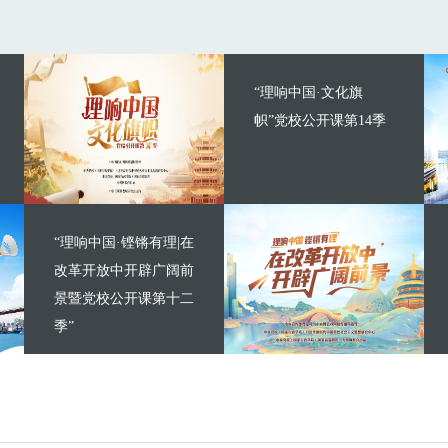
“理响中国·文化旗
帜”党校公开课第14季
“理响中国·铿锵有理|在
改革开放中开辟广阔前
景暨党校公开课第十二
季”