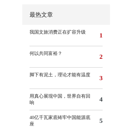
最热文章
我国文旅消费正在扩容升级
1
何以共同富裕？
2
脚下有泥土，理论才能有温度
3
用真心展现中国，世界自有回
4
响
40亿千瓦家底铸牢中国能源底
5
座