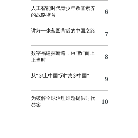
人工智能时代青少年数智素养
6
的战略培育
讲好一张蓝图背后的中国之路
7
数字福建探新路，乘“数”而上
8
正当时
从“乡土中国”到“城乡中国”
9
为破解全球治理难题提供时代
10
答案