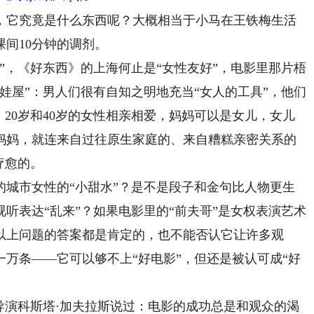
它究竟是什么东西呢？大概相当于小马在王铁梅生活
间10分钟的调剂。
，《好东西》的上海何止是“女性友好”，电影里那片梧
娃屋”：男人们很有自知之明地充当“女人的工具”，他们
、20岁和40岁的女性相亲相爱，妈妈可以是女儿，女儿
妈妈，就连来自过往原生家庭的、来自糟糕亲密关系的
疗愈的。
市女性的“小甜水”？是不是段子和金句比人物更生
听表达“乱来”？如果电影里的“前夫哥”是女权表演艺术
以上问题的答案都是肯定的，也不能否认它让许多观
万条——它可以够不上“好电影”，但还是被认可成“好
演科斯塔·加夫拉斯说过：电影的成功总是和观众的渴