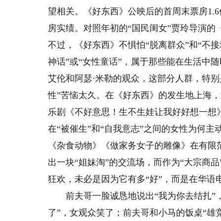
望相关。《好东西》公映后的首周末票房1.
房实绩。对照年初的“国民闺女”贾玲导演
不过，《好东西》不惧怕“脱离群众”和“不
神话”或“女性童话”，属于那些能在生活中
艾伦和阿瑟·米勒的观众，这部分人群，特别
性”苦恼太久。在《好东西》的发生地上海
乐剧《不好意思！生不生娃让我好好想一想
在“被催生”和“自我意志”之间的女性为何
《杂食动物》《做家务女子的雕像》在有限
出一块“姐妹淘”的交流场，而作为“大宗商
狂欢，未必是因为它有多“好”，而是在华语
前夫哥一脸诚恳地说出“我为你去结扎”，
了”，女观众笑了；前夫哥和小马的饭桌“雄