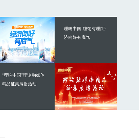
理响中国·铿锵有理|经
济向好有底气
“理响中国”理论融媒体
精品征集展播活动