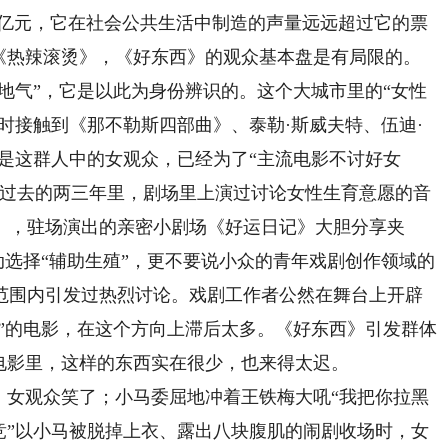
6亿元，它在社会公共生活中制造的声量远远超过它的票
的《热辣滚烫》，《好东西》的观众基本盘是有局限的。
接地气”，它是以此为身份辨识的。这个大城市里的“女性
随时接触到《那不勒斯四部曲》、泰勒·斯威夫特、伍迪·
是这群人中的女观众，已经为了“主流电影不讨好女
，过去的两三年里，剧场里上演过讨论女性生育意愿的音
》，驻场演出的亲密小剧场《好运日记》大胆分享夹
主动选择“辅助生殖”，更不要说小众的青年戏剧创作领域的
范围内引发过热烈讨论。戏剧工作者公然在舞台上开辟
品”的电影，在这个方向上滞后太多。《好东西》引发群体
电影里，这样的东西实在很少，也来得太迟。
女观众笑了；小马委屈地冲着王铁梅大吼“我把你拉黑
竞”以小马被脱掉上衣、露出八块腹肌的闹剧收场时，女