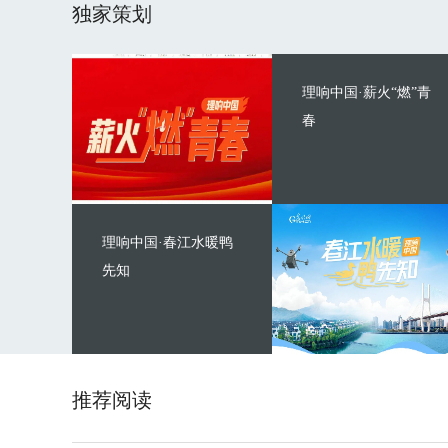
独家策划
理响中国·薪火“燃”青
春
理响中国·春江水暖鸭
先知
推荐阅读