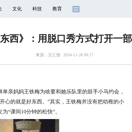
论
文化
科技
教育
东西》：用脱口秀方式打开一部
来源：
文汇报
2024-11-26 09:17
单亲妈妈王铁梅为啥要和她乐队里的鼓手小马约会，
己开心的就是好东西。”其实，王铁梅并没有把幼稚的小
为“课间10分钟的松快”。