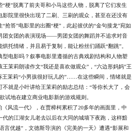
些“梗”脱离了前夫哥和小马这些人物，脱离了它们发生
电影院里很快出现了二刷、三刷的观众，甚至在还没有
“抢答”电影里的出圈“梗”，此起彼伏的“金句接龙”宛如
男团女团的表演现场——男团女团的舞蹈并不追求对音
能烘托情绪，并且易于复制，能让粉丝们踊跃“翻跳”。
典型电影吗？叙事电影里遵循的古典戏剧结构和人物塑
王茉莉朗读作文“我还是喜欢做观众”，“六边形妈妈”王
诉王茉莉“小男孩很好玩儿的”……在这些瞬间，情绪就是
可不就是小叶讲给王茉莉的励志总结：“等你长大了，会
跃欲试地在建立商业电影新的游戏规则。
《风流一代》，在贾樟柯累积了20多年的画面里，中
一代的江湖女儿老去以后在大同的城墙下夜跑，这样黯
听语言优越”，文德斯导演的《完美的一天》遭遇“影展和