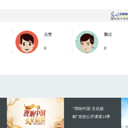
点赞
飘过
0
0
“理响中国·文化旗
帜”党校公开课第14季