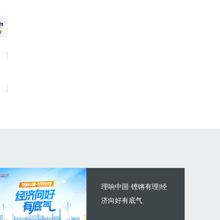
理响中国·铿锵有理|经
济向好有底气