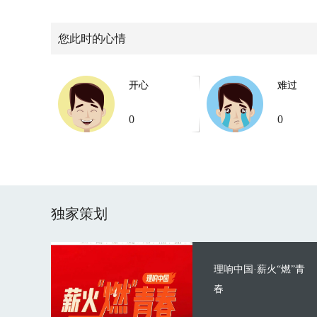
您此时的心情
开心
难过
0
0
独家策划
理响中国·薪火“燃”青
春