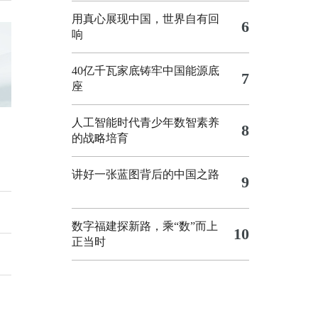
用真心展现中国，世界自有回
6
响
40亿千瓦家底铸牢中国能源底
7
座
人工智能时代青少年数智素养
8
的战略培育
讲好一张蓝图背后的中国之路
9
数字福建探新路，乘“数”而上
10
正当时