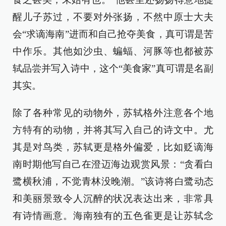
醒儿子苏过，不要对外张扬，不然中原士大夫
会“求谪海南”进而和自己抢夺美食，真可谓是苦
中作乐。其他如沙虫、蝙蝠、河豚等也都被苏
轼品尝并写入诗中，这个“美食家”真可谓是名副
其实。
除了各种常见的动物外，苏轼格外注意各个地
方特有的动物，并将其写入自己的诗文中。尤
其是对鸟类，苏轼更是格外偏爱，比如贬谪海
南时期他写自己在澄迈海边观赏风景：“贪看白
鹭横秋浦，不觉青林没晚潮。”该诗将白鹭动态
和美丽景致令人沉醉的状况表达出来，非常具
有诗情画意。海南独有的五色雀更是让苏轼念