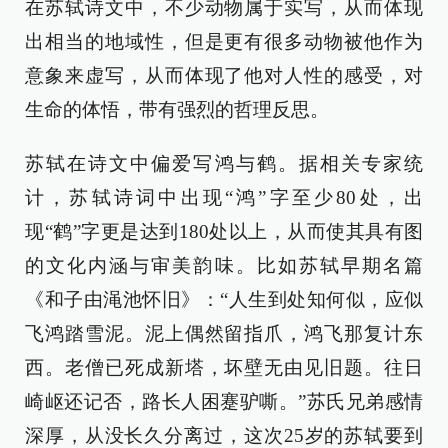
在苏轼诗文中，不少动物属于实写，从而体现
出相当的地域性，但是更有很多动物被他作为
意象来虚写，从而体现了他对人性的感受，对
生命的体悟，带有强烈的哲理反思。
苏轼在诗文中偏爱写鸿与鹤。据相关专家统
计，苏轼诗词中出现“鸿”字至少80处，出
现“鹤”字更是达到180处以上，从而使其具有图
的文化内涵与审美韵味。比如苏轼早期名篇
《和子由渑池怀旧》：“人生到处知何似，应似
飞鸿踏雪泥。泥上偶然留指爪，鸿飞那复计东
西。老僧已死成新塔，坏壁无由见旧题。往日
崎岖还记否，路长人困蹇驴嘶。”苏氏兄弟感情
深厚，从没长久分离过，这次25岁的苏轼要到