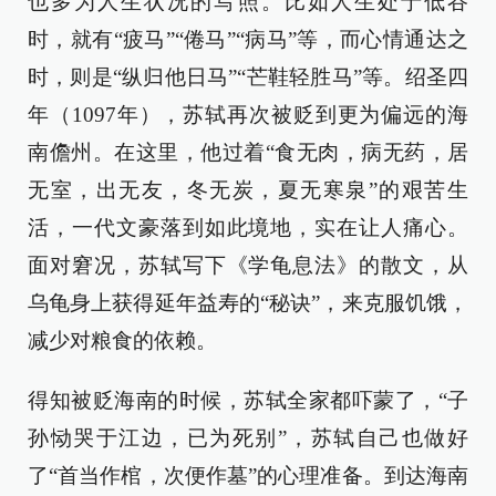
也多为人生状况的写照。比如人生处于低谷
时，就有“疲马”“倦马”“病马”等，而心情通达之
时，则是“纵归他日马”“芒鞋轻胜马”等。绍圣四
年（1097年），苏轼再次被贬到更为偏远的海
南儋州。在这里，他过着“食无肉，病无药，居
无室，出无友，冬无炭，夏无寒泉”的艰苦生
活，一代文豪落到如此境地，实在让人痛心。
面对窘况，苏轼写下《学龟息法》的散文，从
乌龟身上获得延年益寿的“秘诀”，来克服饥饿，
减少对粮食的依赖。
得知被贬海南的时候，苏轼全家都吓蒙了，“子
孙恸哭于江边，已为死别”，苏轼自己也做好
了“首当作棺，次便作墓”的心理准备。到达海南