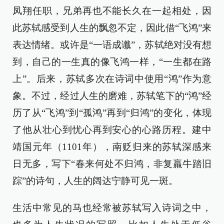
凤翔任职，兄弟再也不能长久在一起相处，因
此苏轼感受到人生的飘忽不定，因此借“飞鸿”来
表达情绪。或许是“一语成谶”，苏轼绝对没有想
到，自己的一生真的像飞鸿一样，“一生都在路
上”。后来，苏轼多次在诗词中使用“鸿”作为意
象。不过，经过人生的磨难，苏轼笔下的“鸿”经
历了从“飞鸿”到“孤鸿”再到“归鸿”的变化，体现
了他从壮心到忧心再到安心的心路历程。建中
靖国元年（1101年），南贬归来的苏轼深感来
日无多，写下“春来何处不归鸿，非复羸牛踏旧
踪”的诗句，人生的阔达宁静可见一斑。
生活中常见的马也经常被苏轼写入诗词之中，