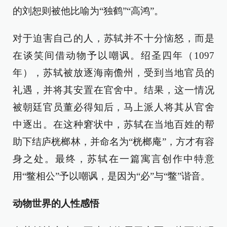
的刘恕则被他比喻为“独鹤”“高鸿”。
对于迫害自己的人，苏轼并不十分恼怒，而是
在谈笑间借动物予以嘲讽。绍圣四年（1097
年），苏轼被放逐海南儋州，受到当地官员的
礼遇，并将其安置在官舍中。结果，这一情况
被朝廷官员董必得知后，马上派人将其从官舍
中逐出。在这种窘状中，苏轼在当地百姓的帮
助下结庐桄榔林，并命名为“桄榔庵”，方才有容
身之处。最终，苏轼在一篇寓言创作中特意
用“鳖相公”予以嘲讽，是因为“必”与“鳖”谐音。
动物世界的人性感悟