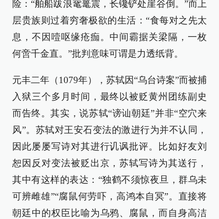
险：“舶船跋浪鼋鼍震，长镵铲处崖谷倒。”而上
层贵族则过着穷奢极欲的生活：“食每对之先太
息，不因噎呕缘疮痂。中间霸据关梁隔，一枚
何啻千金直。”批判意味可谓是力透纸背。
元丰二年（1079年），苏轼因“乌台诗案”而被捕
入狱三个多月时间，最终以被贬黄州团练副史
而告终。其实，说苏轼“谤讪朝廷”并非“空穴来
风”。苏轼对王安石变法的激进行为并不认同，
因此屡屡写诗对其进行讥讽批评。比如好友刘
恕因反对变法被贬出京，苏轼写诗为其送行，
其中有这样的表达：“独鹤不须惊夜旦，群乌未
可辨雌雄”“腐鼠何劳吓，高鸿本自冥”。直接将
朝廷中的权臣比喻为乌鸦、腐鼠，而自身高洁