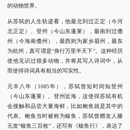
的动物世界。
从苏轼的人生轨迹看，他最北到过正定（今河
北正定）、登州（今山东蓬莱），最南到过儋
州（今海南儋州），最西则为家乡眉州，最东
为杭州，真可谓是“身行万里半天下”。这种经历
使他见识过很多动物，并将其写入诗词中，从
而使得诗词具有相当的写实性。
元丰八年（1085年），苏轼曾短时间知登州
（今山东蓬莱）。登州近海，这使得苏轼有机
会接触和品尝大量海鲜，比如鲍鱼就是其中的
代表。鲍鱼当时被称为鳆鱼，苏轼曾赠友人滕
元发“鳆鱼三百枚”，还写有《鳆鱼行》，表达了