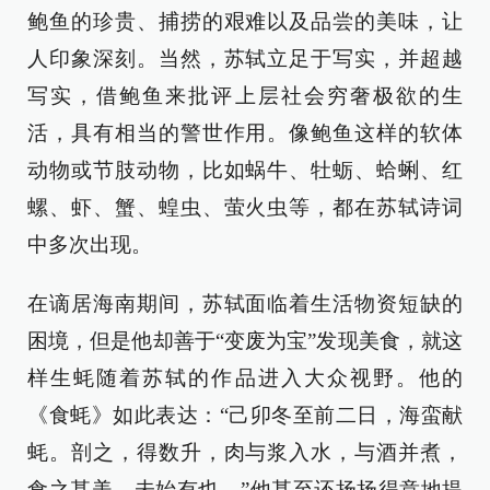
鲍鱼的珍贵、捕捞的艰难以及品尝的美味，让
人印象深刻。当然，苏轼立足于写实，并超越
写实，借鲍鱼来批评上层社会穷奢极欲的生
活，具有相当的警世作用。像鲍鱼这样的软体
动物或节肢动物，比如蜗牛、牡蛎、蛤蜊、红
螺、虾、蟹、蝗虫、萤火虫等，都在苏轼诗词
中多次出现。
在谪居海南期间，苏轼面临着生活物资短缺的
困境，但是他却善于“变废为宝”发现美食，就这
样生蚝随着苏轼的作品进入大众视野。他的
《食蚝》如此表达：“己卯冬至前二日，海蛮献
蚝。剖之，得数升，肉与浆入水，与酒并煮，
食之甚美，未始有也。”他甚至还扬扬得意地提