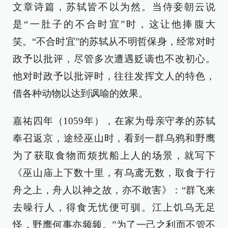
文章诗篇，苏轼皆不以为然。当侍妾朝云说
是“一肚子的不合时宜”时，这让他捧腹大
笑。“不合时宜”的苏轼从不明哲保身，经常对时
政予以批评，尽管多次遭遇贬谪也不改初心。
他对时政予以批评时，往往发挥文人的特色，
借各种动物以达到讽喻的效果。
嘉祐四年（1059年），在家为母亲守孝的苏轼
奉召返京，途经巫山时，看到一群乌鸦和野鹰
为了获取食物而烦扰船上人的场景，就写下
《巫山庙上下数十里，有乌鸢无数，取食于行
舟之上，舟人以神之故，亦不敢害》：“群飞来
去噪行人，得食无忧便可驯。江上饥乌无足
怪，野鹰何事亦频频。”为了一己之利而不管不