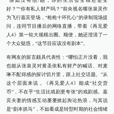
“假如没有他/她，你的生活会变糟还是变
好？”“你有私人财产吗？”前央视名嘴张泉灵作
为飞行嘉宾登场，“枪枪十环扎心”的录制现场提
问，连同节目播后的网络直播，带着《再见爱
人4》第一轮大规模出圈。顺便，她还澄清了一
个大众疑惑，“这节目应该没有剧本”。
有网友的留言颇具代表性：“哪怕正片没看，我
也能从张泉灵对黄圣依私有财产的喊话、对麦
琳不配得感的探讨切片里，跟上社交话题。”从
这个层面来说，《再见爱人4》能成“社交货
币”，不在乎“生活比戏剧更夸张”的戏剧感。嘉
宾夫妻的情感互动屡屡掀起舆论热浪，与其说
是“剧本抓马”，不如看成是转型时期的社会情绪