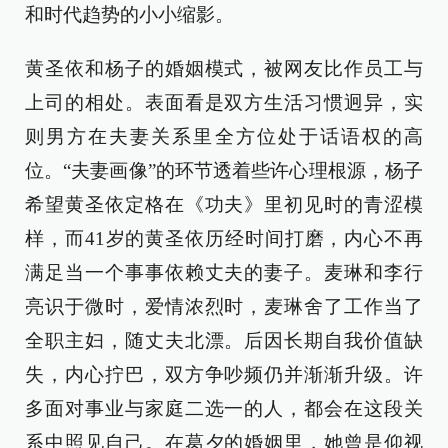
和时代趋势的小小缩影。
黄圣依和杨子的婚姻模式，被网友比作员工与
上司的相处。表面看是双方生活习惯迥异，实
则男方在夫妻关系里全方位处于话语权的高
位。“夫妻画像”的环节透着些许心理根源，杨子
希望黄圣依定格在《功夫》里初见时的青涩模
样，而41岁的黄圣依历经时间打磨，内心不再
满足当一个事事依赖丈夫的妻子。麦琳和李行
亮识于微时，爱情浓烈时，麦琳舍了工作当了
全职主妇，随丈夫北漂。后因长期自我价值缺
失，内心拧巴，双方争吵频仍并渐渐升级。许
多面对事业与家庭二选一的人，都会在这段关
系中照见自己。在葛夕的婚姻里，她曾是仰视