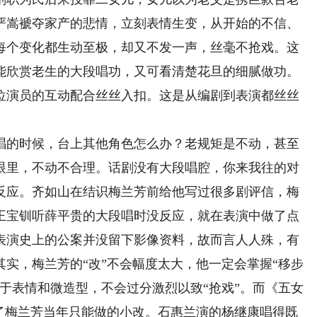
严嵩褫夺家产的悲情，立刻表情生变，从开始的不信、
每个变化都生动至极，却又不发一声，丝毫不抢戏。这
能欣赏老生的大段唱功，又可看清楚花旦的细腻做功。
位演员的互动配合丝丝入扣。这是从编剧到表演都丝丝
的时候，台上其他角色怎么办？老规矩是不动，甚至
眼里，不动不合理。话剧没有大段唱腔，你来我往的对
反应。齐如山在结识梅兰芳前给他写过很多剧评信，梅
王宝钏听薛平贵的大段唱时没反应，就在表演中做了点
表演史上的公案并没留下影像资料，故而言人人殊，有
实，梅兰芳的“改”不会幅度太大，他一定会掌握“移步
于表情和微造型，不会过分激烈以致“抢戏”。而《五女
越了梅兰芳当年只能做的小改。石惠兰演的杨继康唱得既