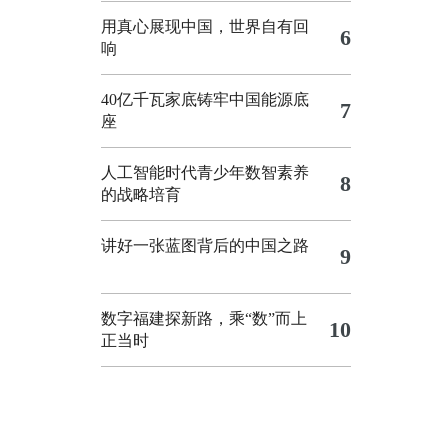
用真心展现中国，世界自有回
6
响
40亿千瓦家底铸牢中国能源底
7
座
人工智能时代青少年数智素养
8
的战略培育
讲好一张蓝图背后的中国之路
9
数字福建探新路，乘“数”而上
10
正当时