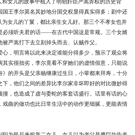
人和女儿的故事中植入了明朝奸臣严嵩弄权的历史背
国国王李尔莫名其妙地分国交权显得真实得多；剧中还
后认为女儿的丫鬟，都比亲生女儿好。那三个不孝女也并
是必须听夫君的话——在古代中国这是常规。三个女婿
他被严嵩打下去立刻掉头而去、认贼作父。
心，明言将以此来决定谁能分得多少，预示了观众将
演其实很拙劣，李尔竟看不穿她们的虚情假意，只能说
寿》的开头是父亲杨继康过生日，小辈都来拜寿，十分
之下，他们之间的差异比李尔家非坏即好的对比微妙得
顶撞，也造成了虚与委蛇的客套话盛行。话里有话的心
，戏曲的做功也比日常生活中的动作更细腻，更能表情
职为民后来投靠二女儿，女儿以为老父是携巨款告老