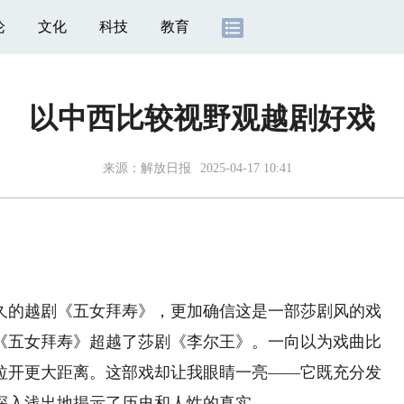
论
文化
科技
教育
以中西比较视野观越剧好戏
来源：
解放日报
2025-04-17 10:41
的越剧《五女拜寿》，更加确信这是一部莎剧风的戏
《五女拜寿》超越了莎剧《李尔王》。一向以为戏曲比
拉开更大距离。这部戏却让我眼睛一亮——它既充分发
深入浅出地揭示了历史和人性的真实。