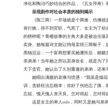
净化和陶冶巧妙结合的作品，《五女拜寿》
呈现剧作对社会本质的独到揭示
《陈三两》一开场就是个两难，仿佛就是
肯行贿，得不到官职，气死了。女主为了幼
的榜样呢？青楼故事的主角大多是被迫沦落
卖身。她每篇诗文能让鸨母卖得三两银子，
黑钱厄运：一个富商想要买她遭拒后，贿赂
亲弟弟！当年她之所以卖身改名，就是为了
天下贪官。她认出了久别重逢的弟弟，还来
她唱出满腹的哀痛与愤懑：“我虽是烟花
训，贪赃枉法忘根本；你好了伤疤忘了痛，
忘祖、愧天愧人丧天良。怎对得起，怎对得
这是女主的单人solo，同时又是她与弟