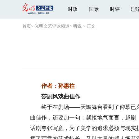
时政
国际
时评
理
首页
>
光明文艺评论频道
>
听说
>
正文
作者：孙惠柱
莎剧风戏曲佳作
终于在剧场——天蟾舞台看到了仰慕已久
曲佳作，还要加一句：就接地气而言，越剧
话剧夸张写意，为了美学的追求必须与现实
挥了写意的艺术特长，又以大量的感人细节