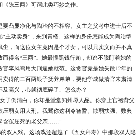
和《陈三两》可谓此类巧妙之作。
要凸显净化与陶冶的不相容。女主之父考中进士后不
弟“主动卖身”，来到青楼。这样的身份怎能成为陶冶型
风尘，而这位女主竟因是个才女，可以只卖文而并不真
故而得名“三两”。她最恨黑钱行贿，却逃不脱盯着她的
贪官李凤鸣用大刑逼她就范。这贪官竟是她失散12年的
用卖得的二百两银子抚养弟弟，要他学成做清官来肃清
不及高兴，心就彻底碎了。怎么办？
女子倒清白，你却是堂堂知州辱人品。你穿上官袍背父
欺压弱女用大刑。我骂你这利令智昏、欺弱扶强、数典
起含冤屈死的老父亲……”
弟的双人戏。这场戏还超越了《五女拜寿》中那段双人隐