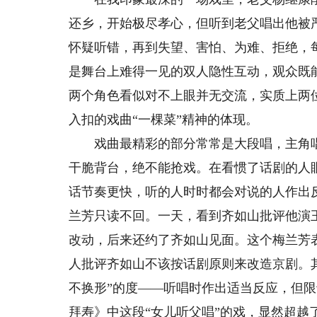
还乡，开始极尽孝心，但听到老父唱出他被
怀疑听错，再到失望、害怕、为难、拒绝，
是舞台上难得一见的双人隐性互动，观众既
两个角色看似对不上眼并无交流，实质上两
入扣的戏曲“一棵菜”精神的体现。
戏曲最精彩的部分常常是大段唱，主角唱
干脆背台，绝不能抢戏。在看惯了话剧的人
话节奏更快，听的人时时都会对说的人作出
兰芳只读不回。一天，看到齐如山批评他演
改动，后来还约了齐如山见面。这个梅兰芳
人批评齐如山不该按话剧原则来改造京剧。其
不换形”的度——听唱时作出适当反应，但限
拜寿》中这段“女儿听父唱”的戏，显然超