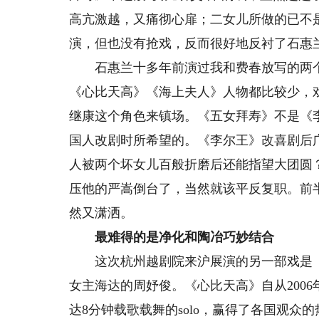
高亢激越，又痛彻心扉；二女儿所做的已不
演，但也没有抢戏，反而很好地反衬了石惠
石惠兰十多年前演过我和费春放写的两个
《心比天高》《海上夫人》人物都比较少，
继康这个角色来镇场。《五女拜寿》不是《
国人改剧时所希望的。《李尔王》改喜剧后
人被两个坏女儿百般折磨后还能指望大团圆
压他的严嵩倒台了，当然就该平反复职。前
然又潇洒。
最难得的是净化和陶冶巧妙结合
这次杭州越剧院来沪展演的另一部戏是《
女主海达的周妤俊。《心比天高》自从200
达8分钟载歌载舞的solo，赢得了各国观