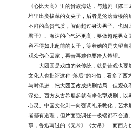
《心比天高》里的贵族海达，与越剧《陈三
堆里出类拔萃的女尖子，后者是沦落青楼的
不群的高贵气质，智商超过身边男子。也因
君子》。海达的心气还更高，要做超越男女
容不得如此超前的女子，等着她的是失望自
观众伤心回家，再苦再难也要给人希望。
大团圆是戏曲的老传统，就是苦戏也要加
文化人也批评这种“落后”的习俗，看多了
与时俱进，把大团圆改成悲剧结局，但观众
深处。西方从古希腊起就有净化型戏剧，以
心灵。中国文化则一向强调礼乐教化，艺术
者都有道理，但片面强调任一极端都不合适
事，鲁迅写过的《无常》《女吊》；而西方