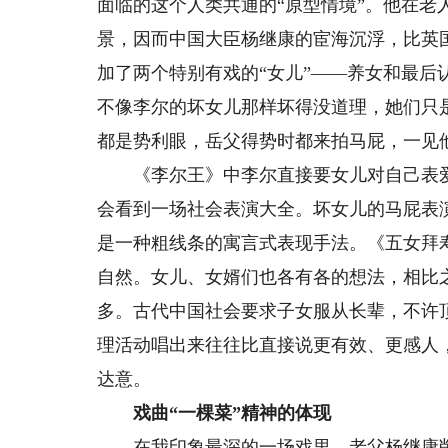
面临的这个人类共通的“原型情境”。他在老
景，因而中国大臣杨继康的宦海沉浮，比英
加了两个特别有戏的“女儿”——养女和最
不像李尔的坏女儿那样坏得没道理，她们只
都是势利眼，岳父得势时都来拍马屁，一见
《李尔王》中李尔直接要女儿对自己表爱
会看到一场社会表演大全。坏女儿的马屁表
是一种粗线条的寓言式表现手法。《五女拜
自然。女儿、女婿们也各有各的想法，相比
多。古代中国社会要求子女服从长辈，不许
理活动唱出来往往比直接说更有效、更感人
达意。
戏曲“一棵菜”精神的体现
在我印象最深的一场戏里，老父杨继康削