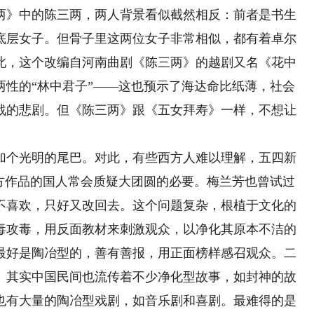
两》中的陈三两，两人背景看似截然相反：前者是书生
底层女子。但骨子里这两位女子非常相似，都有着卓尔
此，这个改编自河南曲剧《陈三两》的越剧又名《花中
两性的“林中君子”——这也预示了海达命比纸薄，社会
戕的悲剧。但《陈三两》跟《五女拜寿》一样，不想让
个光明的尾巴。对此，有些西方人难以理解，五四新
西方作品的国人常会质疑大团圆的必要。梅兰芳也曾试过
不喜欢，只好又改回去。这个问题复杂，根植于文化的
毒攻毒，用反面教材来刺激观众，以净化其原本不洁的
最好是陶冶型的，善有善报，用正面榜样感召观众。二
。其实中国民间也流传着不少净化型故事，如封神的故
也有大量的陶冶型戏剧，如音乐剧和喜剧。最难得的是