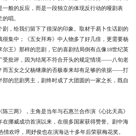
是一般的反应，而是一段独立的体现反行动的哑剧表
兰的唱。
剧，给我们留下了很深的印象。取材于易卜生话剧的
戏很集中；《五女拜寿》中人物多了好几倍，更需要杨
李尔王》那样的悲剧，它的喜剧结局倒有点像18世纪英
广受批评，因为结尾不符合开头的规定情境——八旬老
？而五女之父杨继康的否极泰来却有足够的依据——打
半部的悲剧男主，剧终时成了大团圆的一家之长，既自
陈三两》，主角是当年与石惠兰合作演《心比天高》
6年在挪威成功首演以来，在很多国家获得赞誉。剧中海
众的热情欢呼，周妤俊也在演海达十多年后荣获梅花奖。