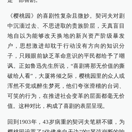
《樱桃园》的喜剧性复杂且微妙。契诃夫对剧
中沉湎过去、不思进取的贵族阶层，天真盲目
地自以为能够改天换地的新兴资产阶级暴发
户，思想激进却耽于行动没有方向的知识分
子，只顾眼前缺乏革命意识的平民都给予了嘲
讽。正如鲁迅先生所说，“喜剧将那无价值的撕
破给人看”，大厦将倾之际，樱桃园里的众人或
浑然不觉或醉生梦死，他们夸张滑稽的台词、
可笑的行为，在推进社会变革的层面都毫无价
值。这种对比，构成了喜剧的表层呈现。
回到1903年，43岁病重的契诃夫笔耕不辍，为
樱桃园设置了“仿佛来自天边”的“琴弦崩断的响