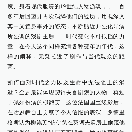
魇、身着现代服装的19世纪人物游魂，于一百
多年后回望并再次演绎他们的经历，用既深入
其中又置身事外的姿态，不断贴近并强化导演
所强调的戏剧主题——时代变化不可抵挡的力
量。在今天这个同样充满各种变革的年代，这
样的阐释，无疑拉近了剧作与当代观众的距
离。
如何面对时代之力以及生命中无法阻止的消
逝？全剧最能体现契诃夫喜剧观的人物，莫过
于佩尔扮演的柳鲍芙。这位法国国宝级影后，
在话剧舞台上贡献了令人信服的表演。罗德里
格斯认为柳鲍芙“仿佛趴在契诃夫肩膀上偷窥他