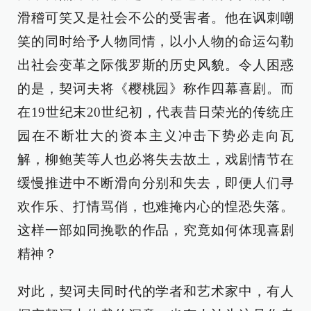
滑稽可笑又是社会不公的受害者。他在讽刺嘲
笑的同时给予人物同情，以小人物的命运勾勒
出社会变革之际俄罗斯的历史风貌。令人困惑
的是，契诃夫将《樱桃园》称作四幕喜剧。而
在19世纪末20世纪初，代表昔日荣光的传统庄
园在不断壮大的资本主义冲击下势必走向瓦
解，柳鲍芙等人也必将失去故土，戏剧情节在
缓慢推进中不断滑向分别和失去，即便人们寻
欢作乐、打情骂俏，也难掩内心的惶恐失落。
这样一部如同挽歌的作品，究竟如何体现喜剧
精神？
对此，契诃夫同时代的学者和艺术家中，有人