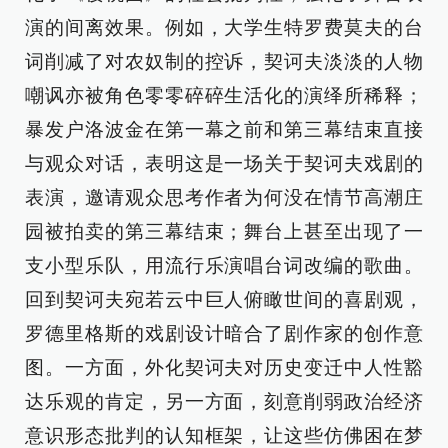
演的间离效果。例如，大学生特罗费莫夫的台
词削减了对农奴制的控诉，契诃夫淡淡的人物
嘲讽亦被角色零零碎碎生活化的演绎所稀释；
暴发户洛波金在第一幕之前和第三幕结束直接
与观众对话，表明这是一场关于契诃夫戏剧的
表演，邀请观众思考作者为何没在情节高潮庄
园被拍卖的第三幕结束；舞台上甚至出现了一
支小型乐队，用流行乐演唱台词改编的歌曲。
回到契诃夫宛若云中巨人俯瞰世间的喜剧观，
罗德里格斯的戏剧设计暗合了剧作家的创作意
图。一方面，外化契诃夫对历史变迁中人性豁
达乐观的肯定，另一方面，刻意削弱政治经济
意识形态批判的认知框架，让这些仿佛困在梦