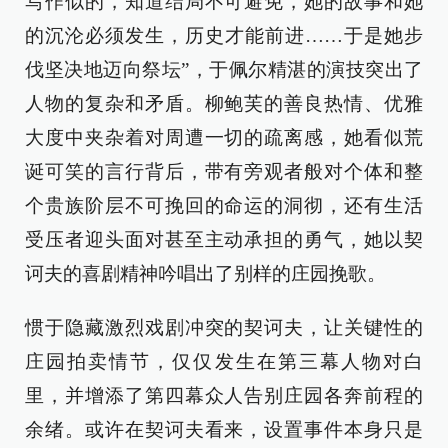
写作似的，知道结局不可避免，她的故事和她
的沉沦必须发生，历史才能前进……于是她步
伐坚决地迈向祭坛”，于佩尔精湛的演技突出了
人物的复杂和矛盾。柳鲍芙的善良热情、优雅
大度中夹杂着对周遭一切的疏离感，她看似荒
诞可笑的言行背后，带有旁观者般对个体和整
个贵族阶层不可挽回的命运的洞彻，还有生活
受压者迎头面对甚至主动承担的勇气，她以契
诃夫的喜剧精神吟唱出了别样的庄园挽歌。
惯于隐藏激烈戏剧冲突的契诃夫，让关键性的
庄园拍卖情节，仅仅发生在第三幕人物对白
里，并增添了第四幕众人告别庄园各奔前程的
余绪。或许在契诃夫看来，设置事件本身只是