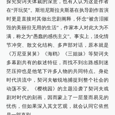
探究契诃夫体裁的深意，也有人认为这是作者
在“开玩笑”。斯坦尼斯拉夫斯基在执导剧作首演
时更是直接对其做出悲剧阐释，怀念“被含泪摧
毁的美丽但无用的生活”，作家本人对此大为不
满，称之为“愚蠢的感伤主义”。事实上，淡化情
节冲突、散文化结构、多声部对话，原本就是
《万尼亚舅舅》《海鸥》《三姐妹》等契诃夫
多幕剧共有的叙述特征，而找不到出路感到迷
茫压抑也是他笔下许多人物的共同特点。身处
时代洪流中，契诃夫敏锐地捕捉到整个社会的
动荡不安。《樱桃园》的主题沿袭了契诃夫戏
剧对时代的刻画，因而蒙上了一层显而易见的
忧伤，但如果深入其文艺观，就会认同它依然
是一部喜剧。