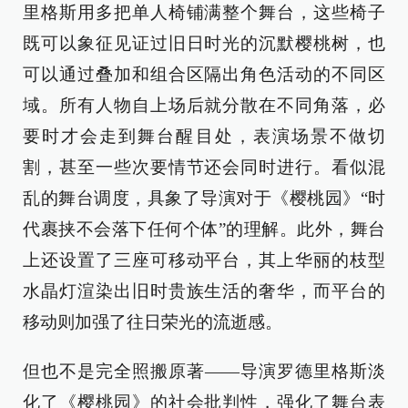
里格斯用多把单人椅铺满整个舞台，这些椅子
既可以象征见证过旧日时光的沉默樱桃树，也
可以通过叠加和组合区隔出角色活动的不同区
域。所有人物自上场后就分散在不同角落，必
要时才会走到舞台醒目处，表演场景不做切
割，甚至一些次要情节还会同时进行。看似混
乱的舞台调度，具象了导演对于《樱桃园》“时
代裹挟不会落下任何个体”的理解。此外，舞台
上还设置了三座可移动平台，其上华丽的枝型
水晶灯渲染出旧时贵族生活的奢华，而平台的
移动则加强了往日荣光的流逝感。
但也不是完全照搬原著——导演罗德里格斯淡
化了《樱桃园》的社会批判性，强化了舞台表