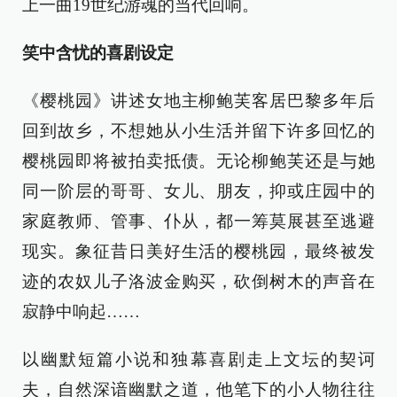
上一曲19世纪游魂的当代回响。
笑中含忧的喜剧设定
《樱桃园》讲述女地主柳鲍芙客居巴黎多年后
回到故乡，不想她从小生活并留下许多回忆的
樱桃园即将被拍卖抵债。无论柳鲍芙还是与她
同一阶层的哥哥、女儿、朋友，抑或庄园中的
家庭教师、管事、仆从，都一筹莫展甚至逃避
现实。象征昔日美好生活的樱桃园，最终被发
迹的农奴儿子洛波金购买，砍倒树木的声音在
寂静中响起……
以幽默短篇小说和独幕喜剧走上文坛的契诃
夫，自然深谙幽默之道，他笔下的小人物往往