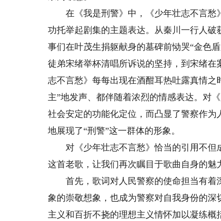
在《我是刑警》中，《少年壮志不言愁》
功托举起剧集的主题表达。从秦川一行人破获
事们在叶茂生捐躯献身的墓碑前恸哭“金色
徒弟宋绪举杯清唱所诉说的坚持，到宋绪在
志不言愁》每每出现在酒酣耳热吐露真情之
主”地发声、都伴随着浓烈的情感表达。对
社会安定的功能化定位，而凸显了警察作为
地展现了“刑警”这一群体的形象。
对《少年壮志不言愁》恰当的引用不但成
这首老歌，让我们再次瞩目于歌曲自身的魅
首先，歌词对人民警察的使命担当有着深
象的崇敬想象，也成为警察对自我身份的深
主义和百折不挠的理想主义情怀加以凝练概