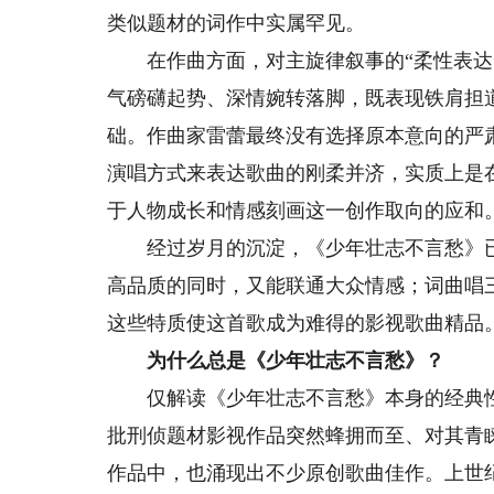
类似题材的词作中实属罕见。
在作曲方面，对主旋律叙事的“柔性表达”
气磅礴起势、深情婉转落脚，既表现铁肩担
础。作曲家雷蕾最终没有选择原本意向的严
演唱方式来表达歌曲的刚柔并济，实质上是
于人物成长和情感刻画这一创作取向的应和
经过岁月的沉淀，《少年壮志不言愁》已经
高品质的同时，又能联通大众情感；词曲唱
这些特质使这首歌成为难得的影视歌曲精品
为什么总是《少年壮志不言愁》？
仅解读《少年壮志不言愁》本身的经典性，
批刑侦题材影视作品突然蜂拥而至、对其青
作品中，也涌现出不少原创歌曲佳作。上世