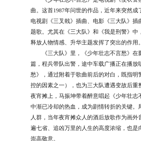
曲。这首1987年问世的作品，近年来突然
电视剧《三叉戟》插曲、电影《三大队》插
题歌。尤其在《三大队》和《我是刑警》中
释放人物情感、升华主题发挥了突出的作用
《三大队》里，《少年壮志不言愁》在影
篇，程兵带队出警，途中车载广播正在播放
愁》，通过附着于歌曲前后的对白，既指明
控的因素之一），也为三大队遭遇变故后重
夜宵摊上，马振坤带着醉意唱起《少年壮志
中渐已冷却的热血，成为剧情转折的关键。
人群，当年夜宵摊众人的酒后放歌作为画外
遍七省、追凶万里的人生的高度浓缩，也是
崇高敬意。