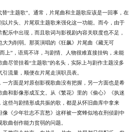
替“主题歌”。通常，片尾曲和主题歌应该是一回事，在
剧以片头、片尾双主题歌来强化这一功能。而今，由于
片配乐中出现，而且歌词与影视剧内容关联度也不足，
也大为削弱。那英演唱的《狂飙》片尾曲《藏无可
形而上”，语焉不详，与剧情、人物很难直接挂钩，未能
歌曲尽管挂着“主题歌”的名头，实际上与剧作主题没多
气引流量，顺便在片尾走演职员表。
一方面是对原创影视歌曲没有把握，另一方面也是希
歌曲和影像形成互文。从《繁花》里的《偷心》《执迷
，这些与剧情形成共振的歌，都是从怀旧曲库中拿来
但像《少年壮志不言愁》这样被一窝蜂似地在刑侦剧中
视歌曲创作能力贫弱的问题。