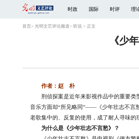
时政
国际
时评
理
首页
>
光明文艺评论频道
>
听说
>
正文
《少年
作者：赵 朴
刑侦探案是近年来影视作品中的重要类型
音乐方面却“所见略同”——《少年壮志不
老歌集中的、反复的使用，成了耐人寻味的
为什么是《少年壮志不言愁》？
《少年壮志不言愁》是电视剧《便衣警察