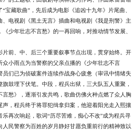
成了“宝藏歌曲”，先后成为电影《追凶十九年》片尾曲、
曲、电视剧《黑土无言》插曲和电视剧《我是刑警》主
，《少年壮志不言愁》的一再回响，对推动情节发展、
。
片前、中、后三个重要叙事节点出现，贯穿始终。开
听众小雨点为当警察的父亲点播的《少年壮志不言
警员们已为侦破案件连续作战身心疲惫（审讯中情绪失
整旗鼓埋下伏笔。中段，程兵出狱，三大队五人重聚，
不言愁》，逐渐引发共鸣，歌曲仿佛火种点燃了众人胸
尾声，程兵终于将罪犯缉拿归案，他迎着阳光走入熙攘
音乐再次响起，歌词“历尽苦难，痴心不改”成为程兵寻
向人民警察为百姓的岁月静好甘愿负重前行的精神致以