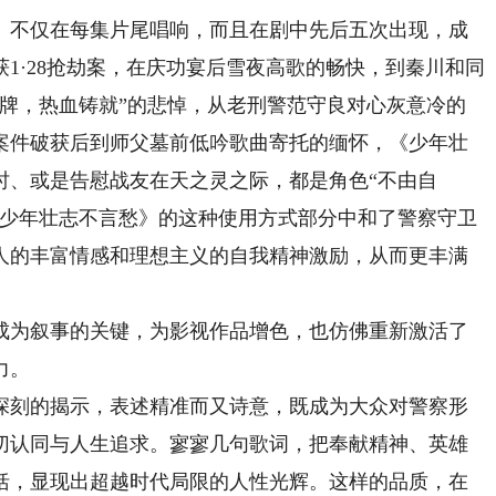
不仅在每集片尾唱响，而且在剧中先后五次出现，成
1·28抢劫案，在庆功宴后雪夜高歌的畅快，到秦川和同
盾牌，热血铸就”的悲悼，从老刑警范守良对心灰意冷的
案件破获后到师父墓前低吟歌曲寄托的缅怀，《少年壮
时、或是告慰战友在天之灵之际，都是角色“不由自
《少年壮志不言愁》的这种使用方式部分中和了警察守卫
人的丰富情感和理想主义的自我精神激励，从而更丰满
为叙事的关键，为影视作品增色，也仿佛重新激活了
力。
刻的揭示，表述精准而又诗意，既成为大众对警察形
切认同与人生追求。寥寥几句歌词，把奉献精神、英雄
括，显现出超越时代局限的人性光辉。这样的品质，在