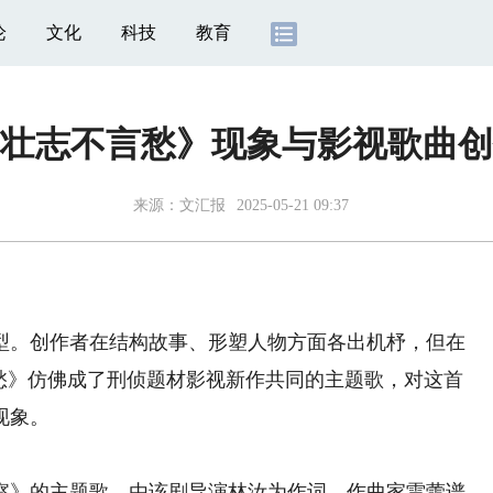
论
文化
科技
教育
壮志不言愁》现象与影视歌曲创
来源：
文汇报
2025-05-21 09:37
。创作者在结构故事、形塑人物方面各出机杼，但在
言愁》仿佛成了刑侦题材影视新作共同的主题歌，对这首
现象。
》的主题歌，由该剧导演林汝为作词、作曲家雷蕾谱