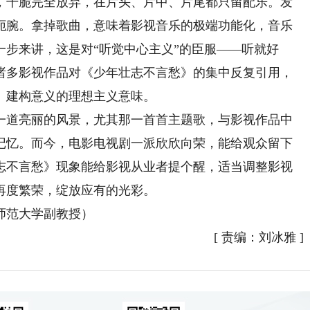
干脆完全放弃，在片头、片中、片尾都只留配乐。发
扼腕。拿掉歌曲，意味着影视音乐的极端功能化，音乐
步来讲，这是对“听觉中心主义”的臣服——听就好
诸多影视作品对《少年壮志不言愁》的集中反复引用，
、建构意义的理想主义意味。
道亮丽的风景，尤其那一首首主题歌，与影视作品中
记忆。而今，电影电视剧一派欣欣向荣，能给观众留下
志不言愁》现象能给影视从业者提个醒，适当调整影视
再度繁荣，绽放应有的光彩。
范大学副教授）
[
责编：刘冰雅
]