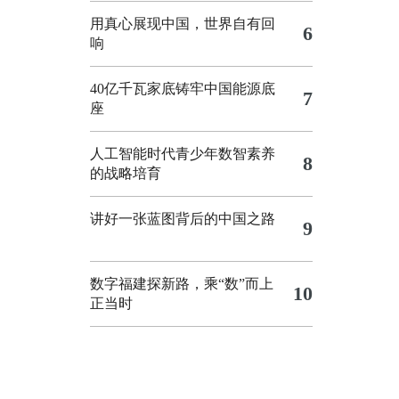
用真心展现中国，世界自有回
6
响
40亿千瓦家底铸牢中国能源底
7
座
人工智能时代青少年数智素养
8
的战略培育
讲好一张蓝图背后的中国之路
9
数字福建探新路，乘“数”而上
10
正当时