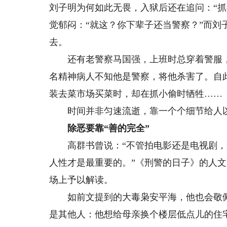
刘子明为何如此无畏，入狱后还在追问：“
觉郁闷：“就这？你下辈子还当警察？”而
去。
还有老警察马国强，上班时总穿着警服，
名精神病人不知他是警察，将他杀害了。自
装去菜市场买菜时，却在抓小偷时牺牲……
时间并非匀速流逝，靠一个个细节给人以
除恶要靠“善的完全”
高群书曾说：“不管拍电影还是电视剧，只
人性才是最重要的。”《刑警的日子》的人
场上予以解读。
如前文提到的大毒枭安平海，他也会敬佩
是其他人：他想给母亲换个楼层低点儿的住