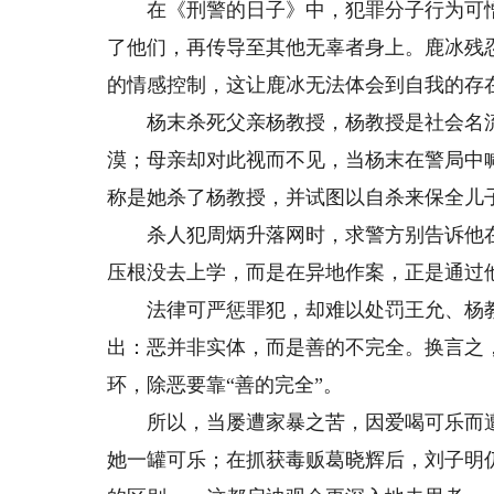
在《刑警的日子》中，犯罪分子行为可憎
了他们，再传导至其他无辜者身上。鹿冰残
的情感控制，这让鹿冰无法体会到自我的存
杨末杀死父亲杨教授，杨教授是社会名流
漠；母亲却对此视而不见，当杨末在警局中
称是她杀了杨教授，并试图以自杀来保全儿
杀人犯周炳升落网时，求警方别告诉他在
压根没去上学，而是在异地作案，正是通过
法律可严惩罪犯，却难以处罚王允、杨教
出：恶并非实体，而是善的不完全。换言之，
环，除恶要靠“善的完全”。
所以，当屡遭家暴之苦，因爱喝可乐而遭
她一罐可乐；在抓获毒贩葛晓辉后，刘子明