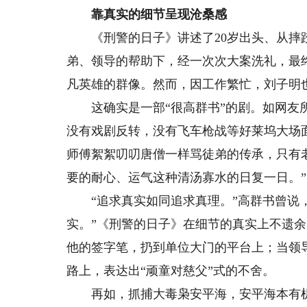
靠真实的细节呈现沧桑感
《刑警的日子》讲述了20岁出头、从摔跤
弟、领导的帮助下，经一次次大案洗礼，最
凡英雄的群像。然而，因工作繁忙，刘子明
这确实是一部“很高群书”的剧。如网友所
没有戏剧反转，没有飞车枪战等好莱坞大场
师傅絮絮叨叨唐僧一样骂徒弟的传承，只有
要的耐心、运气这种清汤寡水的日复一日。”
“追求真实如同追求真理。”高群书曾说，
实。”《刑警的日子》在细节的真实上不遗
他的签字笔，扔到单位大门的平台上；当领
路上，表达出“顽童对慈父”式的不舍。
再如，抓捕大毒枭安平海，安平海本有机