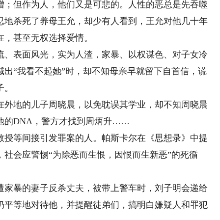
；但作为人，他们又是可悲的。人性的恶总是先吞噬
忍地杀死了养母王允，却少有人看到，王允对他几十年
在，甚至无权选择爱情。
、表面风光，实为人渣，家暴、以权谋色、对子女冷
喊出“我看不起她”时，却不知母亲早就留下自首信，谎
子。
外地的儿子周晓晨，以免耽误其学业，却不知周晓晨
他的DNA，警方才找到周炳升……
授等间接引发罪案的人。帕斯卡尔在《思想录》中提
社会应警惕“为除恶而生恨，因恨而生新恶”的死循
家暴的妻子反杀丈夫，被带上警车时，刘子明会递给
仍平等地对待他，并提醒徒弟们，搞明白嫌疑人和罪犯