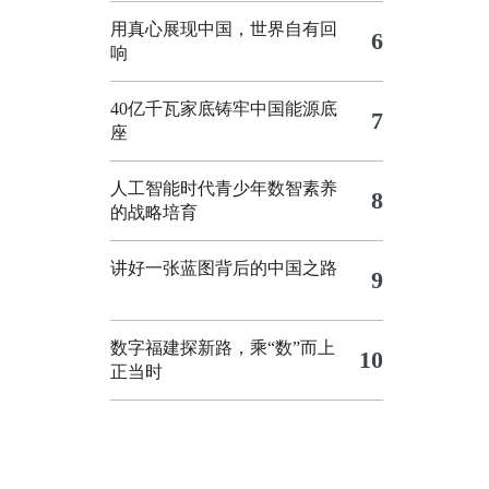
用真心展现中国，世界自有回
6
响
40亿千瓦家底铸牢中国能源底
7
座
人工智能时代青少年数智素养
8
的战略培育
讲好一张蓝图背后的中国之路
9
数字福建探新路，乘“数”而上
10
正当时