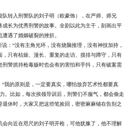
队转入刑警队的刘子明（欧豪饰），在严师、师兄
终成长为优秀刑警的故事。全剧以此为主干，刻画出平
也遭遇了婚姻破裂的挫折。
说：“没有主角光环，没有烧脑推理，没有神技加持，
面，只有枯燥、漫长、重复的走访、摸排与蹲守，只有
老刑警抓持枪毒贩时也会有的害怕和手抖，只有破案需
“我的原则是，一定要真实，哪怕放弃艺术性都要真
余力。比如，每次挨领导训后，刑警们不服气，都会偷走
导退休时，大家又把这些笔捡回，密密麻麻铺在告别之
会向近在咫尺的刘子明开枪，可他犹豫了，他不理解