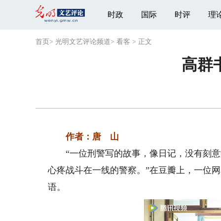
时政
国际
时评
理
首页
>
光明文艺评论频道
>
看客
>
正文
高群
作者：唐 山
“一位刑警写的故事，像日记，没有刻意
心疼战斗在一线的警察。”在豆瓣上，一位
语。