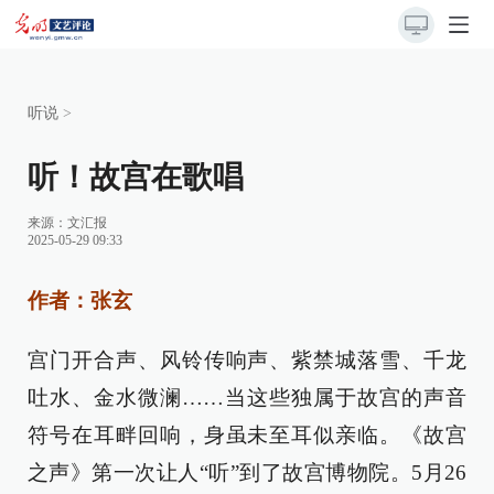
听说
>
听！故宫在歌唱
来源：
文汇报
2025-05-29 09:33
作者：张玄
宫门开合声、风铃传响声、紫禁城落雪、千龙
吐水、金水微澜……当这些独属于故宫的声音
符号在耳畔回响，身虽未至耳似亲临。《故宫
之声》第一次让人“听”到了故宫博物院。5月26