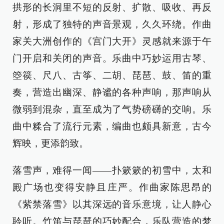
拱形的长洞里不短的反射、扩散、吸收、再反
射，形成了独特的声音景观，久久环绕。作曲
家关大洲创作的《宫门大开》灵感就来源于午
门开启和关闭的声音。乐曲中巧妙运用古琴、
箜篌、尺八、古筝、二胡、琵琶、鼓、笛的重
奏，营造出幽深、静谧的各种声响，那声响从
微弱到混杂，直至成为了气势磅礴的交响。乐
曲中糅合了流行元素，编曲也颇具新意，古今
辉映，更添韵致。
落雪声，难得一闻——扑簌簌的初雪中，太和
殿广场也变得安静且庄严。作曲家陈思昂的
《紫禁落雪》以其深远的音乐意境，让人静心
聆听。竹笛与琵琶的巧妙配合，乐队营造的梦