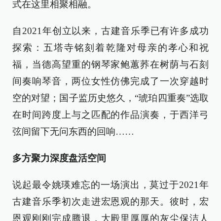
式在这里相聚相融。
自2021年创立以来，古建音乐季已有许多成功
探索：五塔寺铭刻着乾隆对母亲的孝心和祝
福，当德高望重的钢琴家鲍蕙荞在树荫与石刻
间奏响琴音，两位女性仿佛完成了一次穿越时
空的对望；国子监历史悠久，“琥珀四重奏”选取
在时间跨度上与之匹配的作品演奏，于西洋弓
弦间留下无问东西的回响……
多方聚力深度盘活空间
说起最令姚瑛难忘的一场演出，莫过于2021年
古建音乐季初次走进宏恩观的那天。彼时，宏
恩观刚刚完成腾退，大殿里厚厚的灰尘保洁人