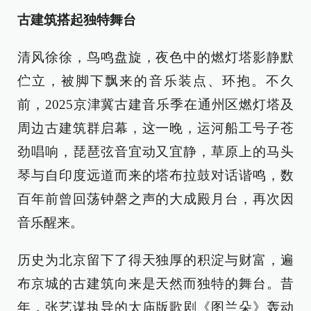
古建筑搭起独特舞台
清风徐徐，鸟鸣盘旋，夜色中的燃灯塔影静默
伫立，被脚下飘来的音乐装点、环抱。不久
前，2025京津冀古建音乐季在通州区燃灯塔及
周边古建筑群启幕，这一晚，运河船工号子苍
劲唱响，琵琶弦音宜动又宜静，草原上的马头
琴与自印度远道而来的塔布拉鼓对话谐鸣，数
百年前曾回荡钟磬之声的大成殿月台，再次因
音乐醒来。
历史为北京留下了得天独厚的积淀与财富，遍
布京城的古建筑向来是天然而独特的舞台。昔
年，张艺谋执导的太庙版歌剧《图兰朵》轰动