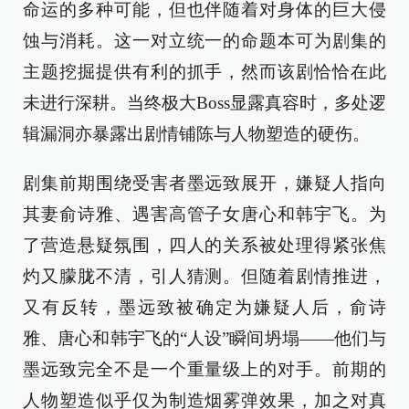
命运的多种可能，但也伴随着对身体的巨大侵
蚀与消耗。这一对立统一的命题本可为剧集的
主题挖掘提供有利的抓手，然而该剧恰恰在此
未进行深耕。当终极大Boss显露真容时，多处逻
辑漏洞亦暴露出剧情铺陈与人物塑造的硬伤。
剧集前期围绕受害者墨远致展开，嫌疑人指向
其妻俞诗雅、遇害高管子女唐心和韩宇飞。为
了营造悬疑氛围，四人的关系被处理得紧张焦
灼又朦胧不清，引人猜测。但随着剧情推进，
又有反转，墨远致被确定为嫌疑人后，俞诗
雅、唐心和韩宇飞的“人设”瞬间坍塌——他们与
墨远致完全不是一个重量级上的对手。前期的
人物塑造似乎仅为制造烟雾弹效果，加之对真